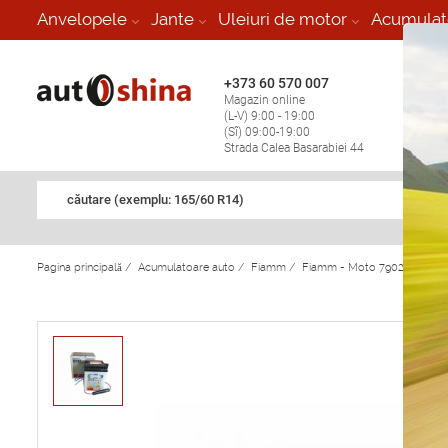
-
Anvelopele
Jante
Uleiuri de motor
Acumulat
+373 60 570 007
+373 
Magazin online
Vulcan
(L-V) 9:00 - 19:00
stop în
(Sî) 09:00-19:00
Strada Calea Basarabiei 44
căutare (exemplu: 165/60 R14)
Pagina principală
/
Acumulatoare auto
/
Fiamm
/
Fiamm - Moto 7902836-790