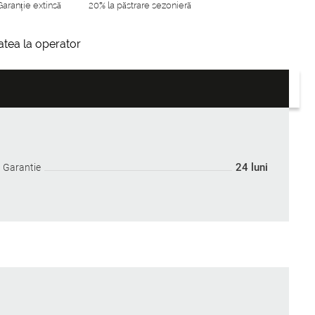
Garanție extinsă
20% la păstrare sezonieră
itatea la operator
24 luni
Garantie