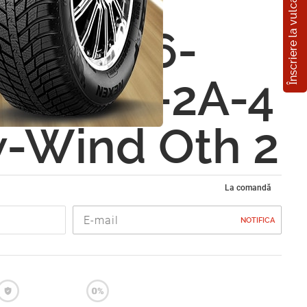
Înscriere la vulcanizare
Fiamm -
7902836-
64 6N4-2A-4
-Wind Oth 2
La comandă
NOTIFICA