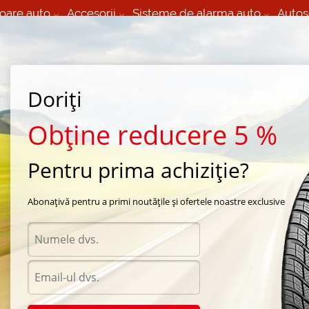
oare auto
Accesorii
Sisteme de alarma auto
Autos
60 066 000
+373 60 608 000
izare Mobila 24/7 non
Service auto in Chisinau
 toate regiunile
(L-V) 9:00 - 19:00
Doriți
(Sî) 09:00-19:00
Strada Calea Basarabiei 44
Obține reducere 5 %
Pentru prima achiziție?
4464 6N4-2A-4 D New-Wind Oth 2
Abonațivă pentru a primi noutățile și ofertele noastre exclusive
Acumu