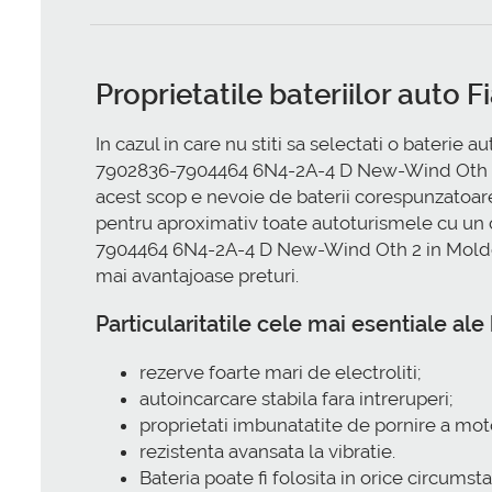
Proprietatile bateriilor au
In cazul in care nu stiti sa selectati o bateri
7902836-7904464 6N4-2A-4 D New-Wind Oth 2. Re
acest scop e nevoie de baterii corespunzatoare
pentru aproximativ toate autoturismele cu un 
7904464 6N4-2A-4 D New-Wind Oth 2 in Moldova 
mai avantajoase preturi.
Particularitatile cele mai esentiale 
rezerve foarte mari de electroliti;
autoincarcare stabila fara intreruperi;
proprietati imbunatatite de pornire a mot
rezistenta avansata la vibratie.
Bateria poate fi folosita in orice circumst