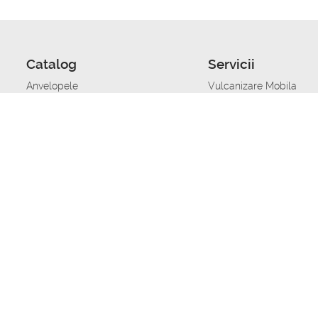
Catalog
Servicii
Anvelopele
Vulcanizare Mobila
Jante
Stocare anvelope
Uleiuri de motor
Schimbarea anvelopelo
Acumulatoare auto
Taierea benzii de rulare
Accesorii
Ajutor tehnic in caz de 
Sisteme de alarma auto
Asistenta tehnica la blo
Alimentarea cu combust
Pornirea acumulatorului
Repararea anvelopelor
Echilibrare anvelope