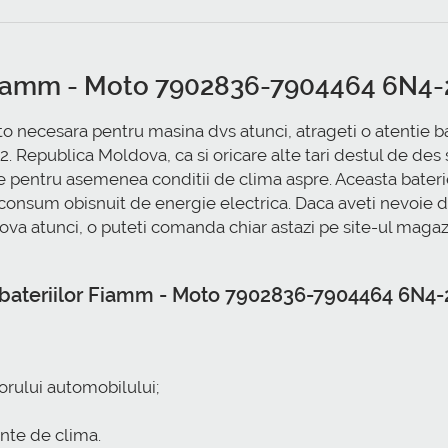
to Fiamm - Moto 7902836-7904464 6N
e auto necesara pentru masina dvs atunci, atrageti o atenti
publica Moldova, ca si oricare alte tari destul de des s
 pentru asemenea conditii de clima aspre. Aceasta baterie 
consum obisnuit de energie electrica. Daca aveti nevoie 
atunci, o puteti comanda chiar astazi pe site-ul magazin
ale bateriilor Fiamm - Moto 7902836-7904464 6N
orului automobilului;
ante de clima.