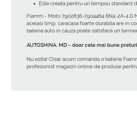
Este creata pentru un tempou standard d
Fiamm - Moto 7902836-7904464 6N4-2A-4 D New
acelasi timp, caracasa foarte durabila are in co
bateria auto in cauza poate satisface un termen
AUTOSHINA. MD – doar cele mai bune pretur
Nu ezita! Chiar acum comanda o baterie Fiamm
profesionist magazin online de produse pentr