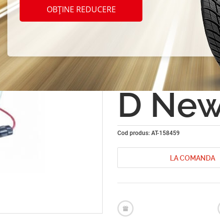
auto 
OBȚINE REDUCERE
Moto 
79044
D New
Cod produs: AT-158459
LA COMANDA