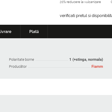
20% reducere la vulcanizare
verificati pretul si disponibil
ivrare
Plată
1 (+stinga, normala)
Polaritate borne
Fiamm
Producător