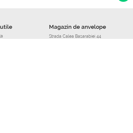
utile
Magazin de anvelope
ta
Strada Calea Basarabiei 44
edit
Service auto in Chisinau
a automobil
unile anvelopelor
Strada Calea Basarabiei 44
pelor în orașe
alitate
Aplicația Autoshina de pe telefon
itii Piese Auto Job
 Vulcanizare Mobila_de
 lucru
ailing centru Job
caroserie Job
o fara experienta Job
u Job