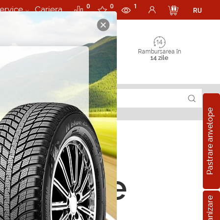
0
0
1
ervice
Cariera
RU
Rambursarea în
14 zile
Pastrare anvelope
latoare