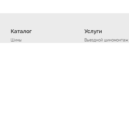
Каталог
Услуги
Шины
Выездной шиномонтаж
Диски
Хранение шин
Моторные масла
Сезонная смена шин
Аккумуляторы
Нарезка протектора ш
Аксессуары
Техпомощь при дтп
Автосигнализации
Техпомощь при застре
Подвоз топлива
Запуск аккумулятора
Ремонт порезов, проко
Балансировка колес