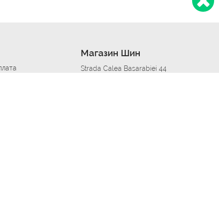
Магазин Шин
плата
Strada Calea Basarabiei 44
дит
Автосервис в кишиневе
омобилям
меры шин
Strada Calea Basarabiei 44
 по городам
ь
ояльности
Приложение Autoshina в твоем телефоне
дборщик автозапчастей
стер шиномонтажа -
 шиномонтаж
арщика
етейлинг центре
апельщик
зовщик
овик