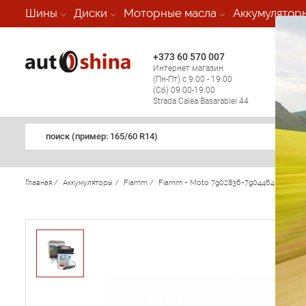
-
Шины
Диски
Моторные масла
Аккумулятор
+373 60 570 007
+373 
Интернет магазин
Мобил
(Пн-Пт) с 9:00 - 19:00
(кругл
(Сб) 09:00-19:00
регио
Strada Calea Basarabiei 44
поиск (примеp: 165/60 R14)
Главная
/
Аккумуляторы
/
Fiamm
/
Fiamm - Moto 7902836-7904464 6N4-2A-