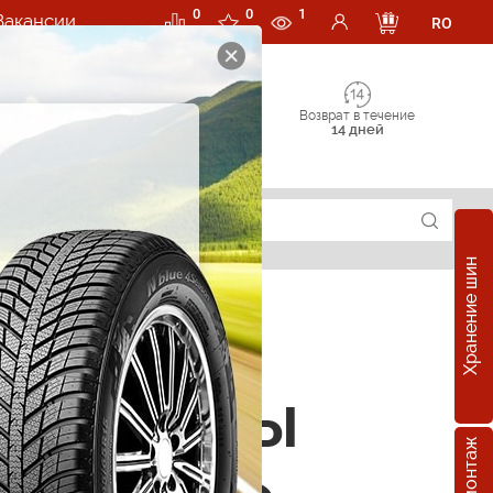
0
0
1
Вакансии
RO
Возврат в течение
14 дней
Хранение шин
уляторы