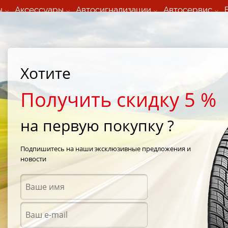
ы
Аксессуары
Автосигнализации
Автосервис
60 066 000
+373 60 608 000
ьный шиномонтаж 24/7
Автосервис в кишиневе
осуточно по всем
(Пн-Пт) с 9:00 - 19:00
Хотите
нам)
(Сб) 09:00-19:00
Strada Calea Basarabiei 44
Получить скидку 5 %
на первую покупку ?
4 D New-Wind Oth 2
Подпишитесь на наши эксклюзивные предложения и
новости
Аккум