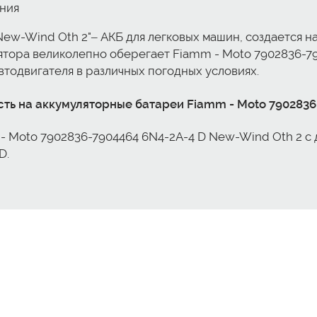
ения
New-Wind Oth 2"– АКБ для легковых машин, создается 
ятора великолепно оберегает Fiamm - Moto 7902836-79
втодвигателя в различных погодных условиях.
ть на аккумуляторные батареи Fiamm - Moto 7902836
- Moto 7902836-7904464 6N4-2A-4 D New-Wind Oth 2 с
D.