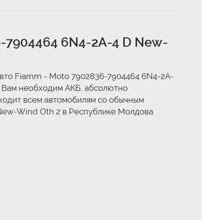
6-7904464 6N4-2A-4 D New-
 авто Fiamm - Moto 7902836-7904464 6N4-2A-
не Вам необходим АКБ, абсолютно
дходит всем автомобилям со обычным
 New-Wind Oth 2 в Республике Молдова