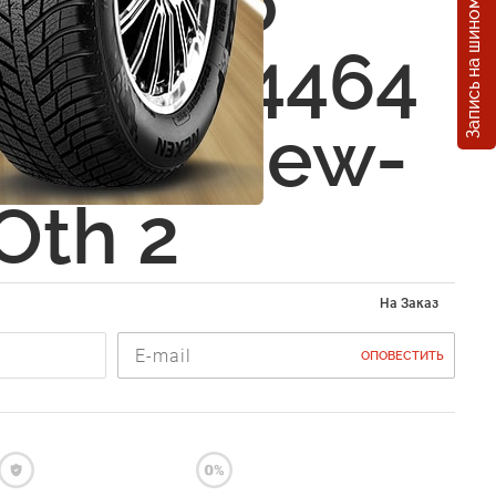
Запись на шиномонтаж
 - Moto
36-7904464
A-4 D New-
Oth 2
На Заказ
ОПОВЕСТИТЬ