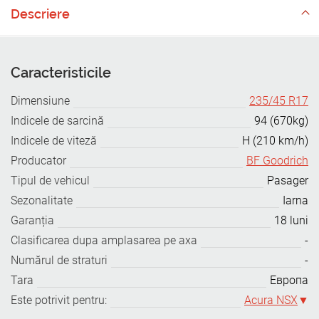
Descriere
Caracteristicile
Dimensiune
235/45 R17
Indicele de sarcină
94 (670kg)
Indicele de viteză
H (210 km/h)
Producator
BF Goodrich
Tipul de vehicul
Pasager
Sezonalitate
Iarna
Garanția
18 luni
Clasificarea dupa amplasarea pe axa
-
Numărul de straturi
-
Tara
Европа
Este potrivit pentru:
Acura NSX