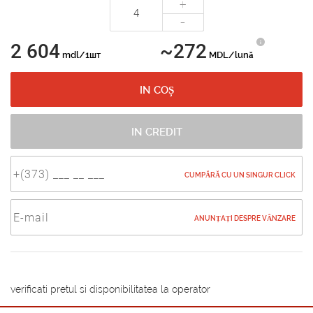
+
-
2 604
~272
mdl/1шт
MDL/lună
IN COȘ
IN CREDIT
CUMPĂRĂ CU UN SINGUR CLICK
ANUNȚAȚI DESPRE VÂNZARE
verificati pretul si disponibilitatea la operator