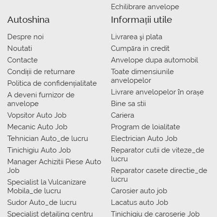
Echilibrare anvelope
Autoshina
Informații utile
Despre noi
Livrarea şi plata
Noutati
Сumpăra in credit
Contacte
Anvelope dupa automobil
Condiții de returnare
Toate dimensiunile
anvelopelor
Politica de confidențialitate
Livrare anvelopelor în orașe
A deveni furnizor de
anvelope
Bine sa stii
Vopsitor Auto Job
Cariera
Mecanic Auto Job
Program de loialitate
Tehnician Auto_de lucru
Electrician Auto Job
Tinichigiu Auto Job
Reparator cutii de viteze_de
lucru
Manager Achizitii Piese Auto
Job
Reparator casete directie_de
lucru
Specialist la Vulcanizare
Mobila_de lucru
Carosier auto job
Sudor Auto_de lucru
Lacatus auto Job
Specialist detailing centru
Tinichigiu de caroserie Job