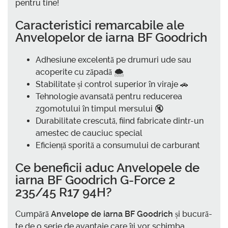
pentru tine!
Caracteristici remarcabile ale
Anvelopelor de iarna BF Goodrich
Adhesiune excelentă pe drumuri ude sau
acoperite cu zăpadă 🌨️
Stabilitate și control superior în viraje 🚗
Tehnologie avansată pentru reducerea
zgomotului în timpul mersului 🔇
Durabilitate crescută, fiind fabricate dintr-un
amestec de cauciuc special
Eficiență sporită a consumului de carburant
Ce beneficii aduc
Anvelopele de
iarna BF Goodrich G-Force 2
235/45 R17 94H
?
Cumpără
Anvelope de iarna BF Goodrich
și bucură-
te de o serie de avantaje care îți vor schimba