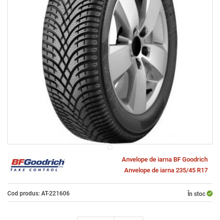
Anvelope de iarna BF Goodrich
Anvelope de iarna 235/45 R17
Cod produs: AT-221606
În stoc