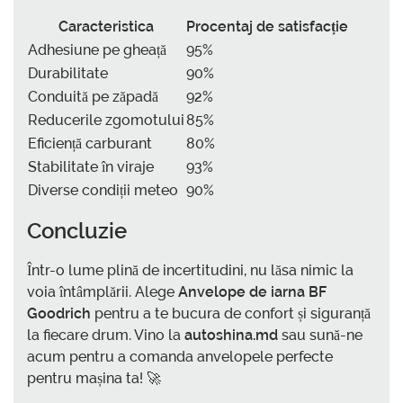
Caracteristica
Procentaj de satisfacție
Adhesiune pe gheață
95%
Durabilitate
90%
Conduită pe zăpadă
92%
Reducerile zgomotului
85%
Eficiență carburant
80%
Stabilitate în viraje
93%
Diverse condiții meteo
90%
Concluzie
Într-o lume plină de incertitudini, nu lăsa nimic la
voia întâmplării. Alege
Anvelope de iarna BF
Goodrich
pentru a te bucura de confort și siguranță
la fiecare drum. Vino la
autoshina.md
sau sună-ne
acum pentru a comanda anvelopele perfecte
pentru mașina ta! 🚀