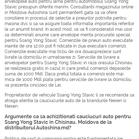
anvelopele auto pentru iarna pentru automobilul Ssang Yong
Stavic presupun diferite marimi. Consultantii magazinului online
in Moldova Autoshina sunt permantent gata sa va ofere
consiliere in procesul de selectie a pneurilor potrivite pentru
masina dvs si sa va asigure toata informatia importanta referitor
la un anumit brand. In acest mod, va va fi considerabil mai usor
sa determinati anume care anvelope merita procurate special
pentru Ssang Yong Stavic. Comenzile de pneuri auto executate
inainte de ora 12:00 pot fi ridicate in ziua executarii comenzii.
Comenzile executate mai tirziu de ora douasprezece sunt
livrate la domiciliu in urmatoarea zi. Serviciile de livrare a
anvelopelor pentru Ssang Yong Stavic in raza orasului Chisinau
se realizeaza gratis in cazul in care pretul comenzii depaseste
suma de 1000 Mdl. Daca pretul totala a comenzii este mai
mica de 1000 Mdl plata pentru serviciile de livrare la domiciliu
va prezenta cincizeci de Lei.
Proprietarilor de vehicule Ssang Yong Stavic li se recomanda sa
atraga atentia la cauciucurile auto de la brandurile
Nexen
si
Nexen
.
Argumente ca sa achizitionati cauciucuri auto pentru
Ssang Yong Stavic in Chisinau, Moldova de la
distribuitorul Autoshina.md?
Politica de cost in compania nostra este fundamentata pe