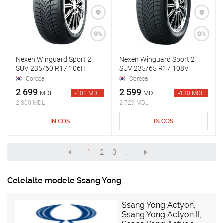
Nexen Winguard Sport 2
Nexen Winguard Sport 2
SUV 235/60 R17 106H
SUV 235/65 R17 108V
Coreea
Coreea
2 699
2 599
MDL
MDL
-101 MDL
-130 MDL
2 800 MDL
2 729 MDL
IN COS
IN COS
1
2
3
...
Celelalte modele Ssang Yong
Ssang Yong Actyon
,
Ssang Yong Actyon II
,