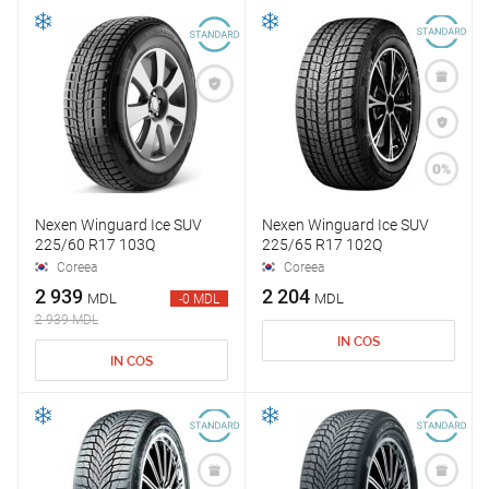
Nexen Winguard Ice SUV
Nexen Winguard Ice SUV
225/60 R17 103Q
225/65 R17 102Q
Coreea
Coreea
2 939
2 204
MDL
MDL
-0 MDL
2 939 MDL
IN COS
IN COS