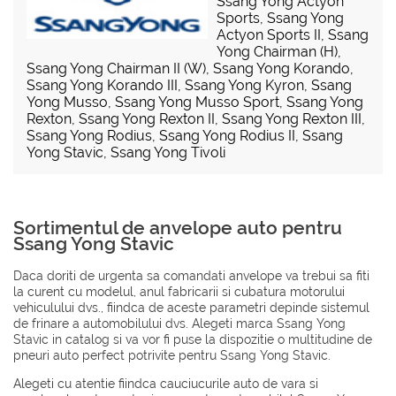
Ssang Yong Actyon
Sports
,
Ssang Yong
Actyon Sports II
,
Ssang
Yong Chairman (H)
,
Ssang Yong Chairman II (W)
,
Ssang Yong Korando
,
Ssang Yong Korando III
,
Ssang Yong Kyron
,
Ssang
Yong Musso
,
Ssang Yong Musso Sport
,
Ssang Yong
Rexton
,
Ssang Yong Rexton II
,
Ssang Yong Rexton III
,
Ssang Yong Rodius
,
Ssang Yong Rodius II
,
Ssang
Yong Stavic
,
Ssang Yong Tivoli
Sortimentul de anvelope auto pentru
Ssang Yong Stavic
Daca doriti de urgenta sa comandati anvelope va trebui sa fiti
la curent cu modelul, anul fabricarii si cubatura motorului
vehiculului dvs., fiindca de aceste parametri depinde sistemul
de frinare a automobilului dvs. Alegeti marca Ssang Yong
Stavic in catalog si va vor fi puse la dispozitie o multitudine de
pneuri auto perfect potrivite pentru Ssang Yong Stavic.
Alegeti cu atentie fiindca cauciucurile auto de vara si