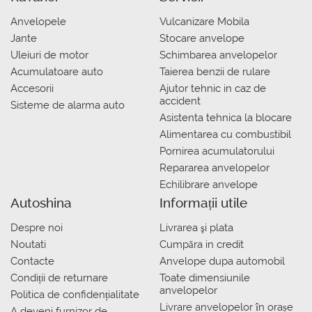
Anvelopele
Vulcanizare Mobila
Jante
Stocare anvelope
Uleiuri de motor
Schimbarea anvelopelor
Acumulatoare auto
Taierea benzii de rulare
Accesorii
Ajutor tehnic in caz de
accident
Sisteme de alarma auto
Asistenta tehnica la blocare
Alimentarea cu combustibil
Pornirea acumulatorului
Repararea anvelopelor
Echilibrare anvelope
Autoshina
Informații utile
Despre noi
Livrarea şi plata
Noutati
Сumpăra in credit
Contacte
Anvelope dupa automobil
Condiții de returnare
Toate dimensiunile
anvelopelor
Politica de confidențialitate
Livrare anvelopelor în orașe
A deveni furnizor de