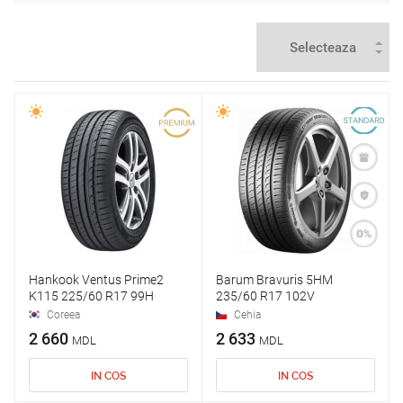
Hankook Ventus Prime2
Barum Bravuris 5HM
K115 225/60 R17 99H
235/60 R17 102V
Coreea
Cehia
2 660
2 633
MDL
MDL
IN COS
IN COS