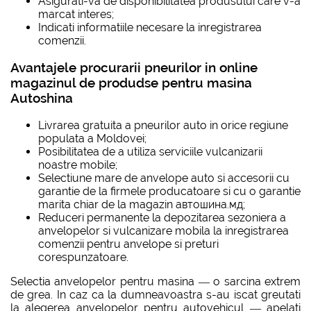
Asigurati-va de disponibilitatea produsului care v-a
marcat interes;
Indicati informatiile necesare la inregistrarea
comenzii.
Avantajele procurarii pneurilor in online
magazinul de produdse pentru masina
Autoshina
Livrarea gratuita a pneurilor auto in orice regiune
populata a Moldovei;
Posibilitatea de a utiliza serviciile vulcanizarii
noastre mobile;
Selectiune mare de anvelope auto si accesorii cu
garantie de la firmele producatoare si cu o garantie
marita chiar de la magazin автошина.мд;
Reduceri permanente la depozitarea sezoniera a
anvelopelor si vulcanizare mobila la inregistrarea
comenzii pentru anvelope si preturi
corespunzatoare.
Selectia anvelopelor pentru masina — o sarcina extrem
de grea. In caz ca la dumneavoastra s-au iscat greutati
la alegerea anvelopelor pentru autovehicul — apelati