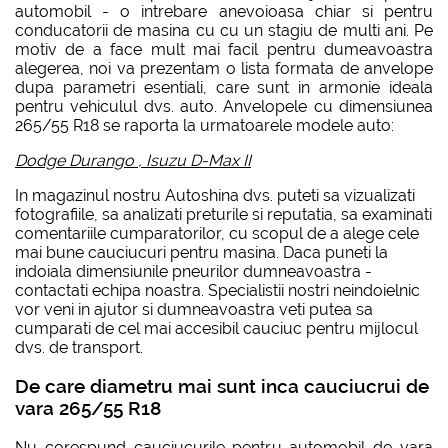
automobil - o intrebare anevoioasa chiar si pentru
conducatorii de masina cu cu un stagiu de multi ani. Pe
motiv de a face mult mai facil pentru dumeavoastra
alegerea, noi va prezentam o lista formata de anvelope
dupa parametri esentiali, care sunt in armonie ideala
pentru vehiculul dvs. auto. Anvelopele cu dimensiunea
265/55 R18 se raporta la urmatoarele modele auto:
Dodge Durango
,
Isuzu D-Max II
In magazinul nostru Autoshina dvs. puteti sa vizualizati
fotografiile, sa analizati preturile si reputatia, sa examinati
comentariile cumparatorilor, cu scopul de a alege cele
mai bune cauciucuri pentru masina. Daca puneti la
indoiala dimensiunile pneurilor dumneavoastra -
contactati echipa noastra. Specialistii nostri neindoielnic
vor veni in ajutor si dumneavoastra veti putea sa
cumparati de cel mai accesibil cauciuc pentru mijlocul
dvs. de transport.
De care diametru mai sunt inca cauciucrui de
vara 265/55 R18
Nu corespund cauciucurile pentru automobil de vara