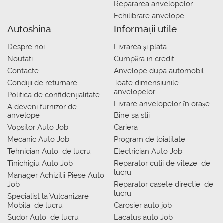
Repararea anvelopelor
Echilibrare anvelope
Autoshina
Informații utile
Despre noi
Livrarea şi plata
Noutati
Сumpăra in credit
Contacte
Anvelope dupa automobil
Condiții de returnare
Toate dimensiunile
anvelopelor
Politica de confidențialitate
Livrare anvelopelor în orașe
A deveni furnizor de
anvelope
Bine sa stii
Vopsitor Auto Job
Cariera
Mecanic Auto Job
Program de loialitate
Tehnician Auto_de lucru
Electrician Auto Job
Tinichigiu Auto Job
Reparator cutii de viteze_de
lucru
Manager Achizitii Piese Auto
Job
Reparator casete directie_de
lucru
Specialist la Vulcanizare
Mobila_de lucru
Carosier auto job
Sudor Auto_de lucru
Lacatus auto Job