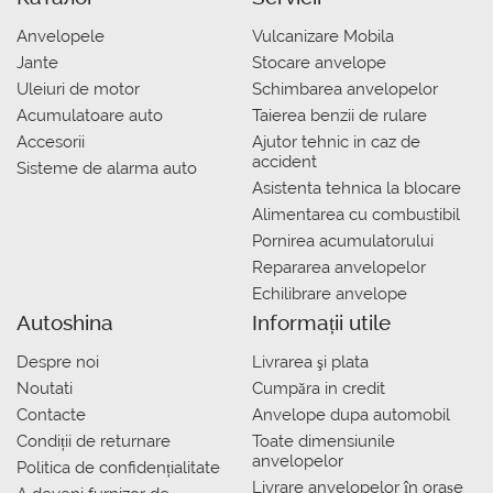
Anvelopele
Vulcanizare Mobila
Jante
Stocare anvelope
Uleiuri de motor
Schimbarea anvelopelor
Acumulatoare auto
Taierea benzii de rulare
Accesorii
Ajutor tehnic in caz de
accident
Sisteme de alarma auto
Asistenta tehnica la blocare
Alimentarea cu combustibil
Pornirea acumulatorului
Repararea anvelopelor
Echilibrare anvelope
Autoshina
Informații utile
Despre noi
Livrarea şi plata
Noutati
Сumpăra in credit
Contacte
Anvelope dupa automobil
Condiții de returnare
Toate dimensiunile
anvelopelor
Politica de confidențialitate
Livrare anvelopelor în orașe