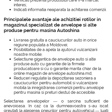
Verificati prezenta produsului care v-a marcat
interes;
Indicati informatia neaparata la achitarea comenzii.
Principalele avantaje ale achizitiei rotilor in
magazinul specializat de anvelope si alte
produse pentru masina Autoshina
Livrarea gratuita a cauciucurilor auto in orice
regiune populata a Moldovei;
Posibilitatea de a apela la ajutorul vulcanizarii
noastre mobile;
Selectiune gigantica de anvelope auto si alte
produse auto cu garantie de la firmele
producatoare si cu o garantie marita chiar de la
online magazin de anvelope autoshina.md;
Reduceri regulate la depozitarea sezoniera a
cauciucurilor pentru automobil si vulcanizare
mobila la inregistrarea comenzii pentru anvelope
pentru masina si preturi destul de accesibile.
Selectarea anvelopelor — o sarcina suficient de
anevoioasa. In caz ca la dumneavoastra s-au iscat
greutati la alegerea pneurilor pentru autovehicul — luati