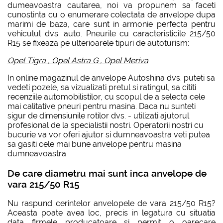
dumeavoastra cautarea, noi va propunem sa faceti
cunostinta cu o enumerare colectata de anvelope dupa
marimi de baza, care sunt in armonie perfecta pentru
vehiculul dvs. auto. Pneurile cu caracteristicile 215/50
R15 se fixeaza pe ulterioarele tipuri de autoturism:
Opel Tigra
,
Opel Astra G
,
Opel Meriva
In online magazinul de anvelope Autoshina dvs. puteti sa
vedeti pozele, sa vizualizati pretul si ratingul, sa cititi
recenziile automobilistilor, cu scopul de a selecta cele
mai calitative pneuri pentru masina. Daca nu sunteti
sigur de dimensiunile rotilor dvs. - utilizati ajutorul
profesional de la specialistii nostri. Operatorii nostri cu
bucurie va vor oferi ajutor si dumneavoastra veti putea
sa gasiti cele mai bune anvelope pentru masina
dumneavoastra.
De care diametru mai sunt inca anvelope de
vara 215/50 R15
Nu raspund cerintelor anvelopele de vara 215/50 R15?
Aceasta poate avea loc, precis in legatura cu situatia
data firmele producatoare si permit o oarecare