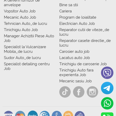
A deveni furnizor de
anvelope
Bine sa stii
Vopsitor Auto Job
Cariera
Mecanic Auto Job
Program de loialitate
Tehnician Auto_de lucru
Electrician Auto Job
Tinichigiu Auto Job
Reparator cutii de viteze_de
lucru
Manager Achizitii Piese Auto
Job
Reparator casete directie_de
lucru
Specialist la Vulcanizare
Mobila_de lucru
Carosier auto job
Sudor Auto_de lucru
Lacatus auto Job
Specialist detailing centru
Tinichigiu de caroserie Job
Job
Tinichigiu Auto fara
experienta Job
Mecanic sasiu Job