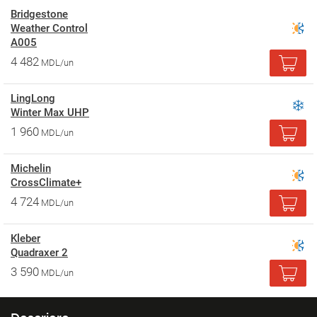
Bridgestone
Weather Control
A005
4 482
MDL/un
LingLong
Winter Max UHP
1 960
MDL/un
Michelin
CrossClimate+
4 724
MDL/un
Kleber
Quadraxer 2
3 590
MDL/un