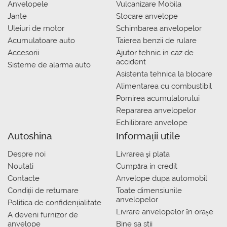
Anvelopele
Vulcanizare Mobila
Jante
Stocare anvelope
Uleiuri de motor
Schimbarea anvelopelor
Acumulatoare auto
Taierea benzii de rulare
Accesorii
Ajutor tehnic in caz de
accident
Sisteme de alarma auto
Asistenta tehnica la blocare
Alimentarea cu combustibil
Pornirea acumulatorului
Repararea anvelopelor
Echilibrare anvelope
Autoshina
Informații utile
Despre noi
Livrarea şi plata
Noutati
Сumpăra in credit
Contacte
Anvelope dupa automobil
Condiții de returnare
Toate dimensiunile
anvelopelor
Politica de confidențialitate
Livrare anvelopelor în orașe
A deveni furnizor de
anvelope
Bine sa stii