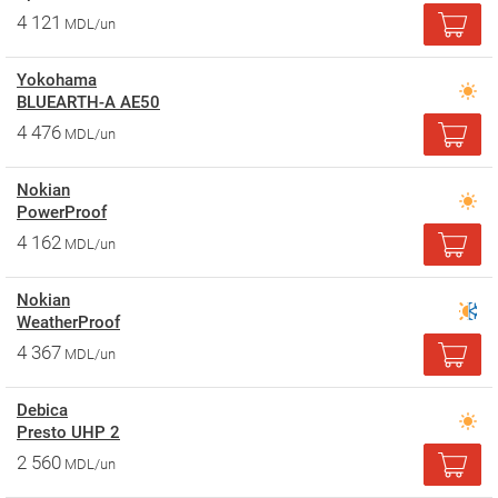
4 121
MDL/un
Yokohama
BLUEARTH-A AE50
4 476
MDL/un
Nokian
PowerProof
4 162
MDL/un
Nokian
WeatherProof
4 367
MDL/un
Debica
Presto UHP 2
2 560
MDL/un