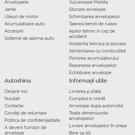
Anvelopele
Vulcanizare Mobila
Jante
Stocare anvelope
Uleiuri de motor
Schimbarea anvelopelor
Acumulatoare auto
Taierea benzii de rulare
Accesorii
Ajutor tehnic in caz de
accident
Sisteme de alarma auto
Asistenta tehnica la blocare
Alimentarea cu combustibil
Pornirea acumulatorului
Repararea anvelopelor
Echilibrare anvelope
Autoshina
Informații utile
Despre noi
Livrarea şi plata
Noutati
Сumpăra in credit
Contacte
Anvelope dupa automobil
Condiții de returnare
Toate dimensiunile
anvelopelor
Politica de confidențialitate
Livrare anvelopelor în orașe
A deveni furnizor de
anvelope
Bine sa stii