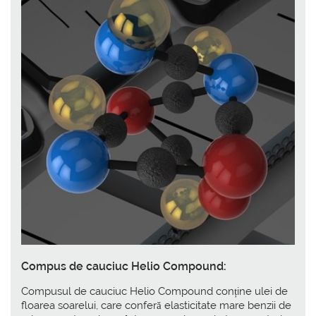
Compus de cauciuc Helio Compound:
Compusul de cauciuc Helio Compound conține ulei de
floarea soarelui, care conferă elasticitate mare benzii de