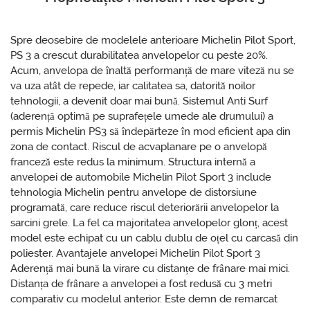
Spre deosebire de modelele anterioare Michelin Pilot Sport,
PS 3 a crescut durabilitatea anvelopelor cu peste 20%.
Acum, anvelopa de înaltă performanță de mare viteză nu se
va uza atât de repede, iar calitatea sa, datorită noilor
tehnologii, a devenit doar mai bună. Sistemul Anti Surf
(aderență optimă pe suprafețele umede ale drumului) a
permis Michelin PS3 să îndepărteze în mod eficient apa din
zona de contact. Riscul de acvaplanare pe o anvelopă
franceză este redus la minimum. Structura internă a
anvelopei de automobile Michelin Pilot Sport 3 include
tehnologia Michelin pentru anvelope de distorsiune
programată, care reduce riscul deteriorării anvelopelor la
sarcini grele. La fel ca majoritatea anvelopelor glonț, acest
model este echipat cu un cablu dublu de oțel cu carcasă din
poliester. Avantajele anvelopei Michelin Pilot Sport 3
Aderență mai bună la virare cu distanțe de frânare mai mici.
Distanța de frânare a anvelopei a fost redusă cu 3 metri
comparativ cu modelul anterior. Este demn de remarcat