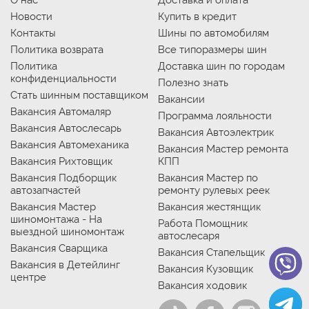
Новости
Купить в кредит
Контакты
Шины по автомобилям
Политика возврата
Все типоразмеры шин
Политика
Доставка шин по городам
конфиденциальности
Полезно знать
Стать шинным поставщиком
Вакансии
Вакансия Автомаляр
Программа лояльности
Вакансия Автослесарь
Вакансия Автоэлектрик
Вакансия Автомеханика
Вакансия Мастер ремонта
Вакансия Рихтовщик
КПП
Вакансия Подборщик
Вакансия Мастер по
автозапчастей
ремонту рулевых реек
Вакансия Мастер
Вакансия жестянщик
шиномонтажа - На
Работа Помощник
выездной шиномонтаж
автослесаря
Вакансия Сварщика
Вакансия Стапельщик
Вакансия в Детейлинг
Вакансия Кузовщик
центре
Вакансия ходовик