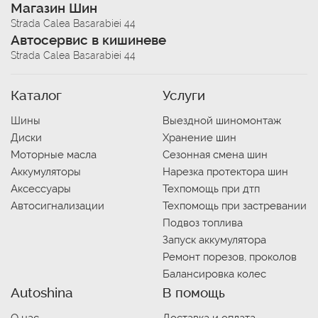
Магазин Шин
Strada Calea Basarabiei 44
Автосервис в кишиневе
Strada Calea Basarabiei 44
Каталог
Услуги
Шины
Выездной шиномонтаж
Диски
Хранение шин
Моторные масла
Сезонная смена шин
Аккумуляторы
Нарезка протектора шин
Аксессуары
Техпомощь при дтп
Автосигнализации
Техпомощь при застревании
Подвоз топлива
Запуск аккумулятора
Ремонт порезов, проколов
Балансировка колес
Autoshina
В помощь
О нас
Доставка и оплата