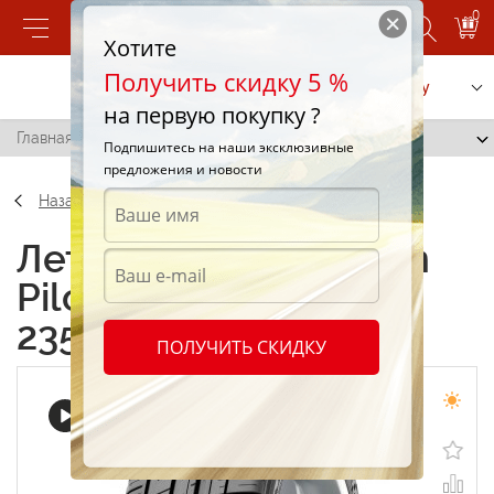
0
Хотите
Получить скидку 5 %
Позвонить
Заказать услугу
на первую покупку ?
Главная
/
Michelin Pilot Sport 3 (PS3) 235/25 R20 94Y
Подпишитесь на наши эксклюзивные
предложения и новости
Назад
Летние шины Michelin
Pilot Sport 3 (PS3)
235/25 R20 94Y
ПОЛУЧИТЬ СКИДКУ