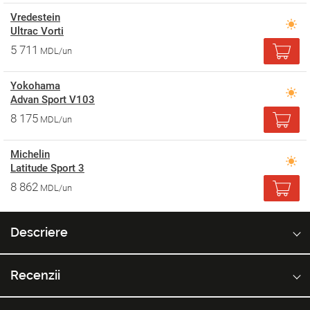
Vredestein
Ultrac Vorti
5 711
MDL/un
Yokohama
Advan Sport V103
8 175
MDL/un
Michelin
Latitude Sport 3
8 862
MDL/un
Descriere
Recenzii