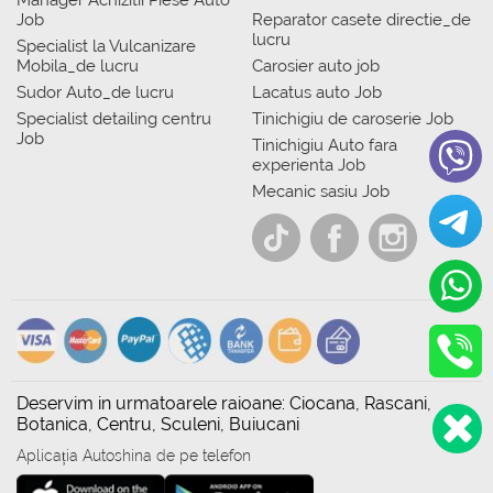
Manager Achizitii Piese Auto
Job
Reparator casete directie_de
lucru
Specialist la Vulcanizare
Mobila_de lucru
Carosier auto job
Sudor Auto_de lucru
Lacatus auto Job
Specialist detailing centru
Tinichigiu de caroserie Job
Job
Tinichigiu Auto fara
experienta Job
Mecanic sasiu Job
Deservim in urmatoarele raioane: Ciocana, Rascani,
Botanica, Centru, Sculeni, Buiucani
Aplicația Autoshina de pe telefon