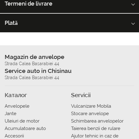
Termeni de livrare
Plată
Magazin de anvelope
Strada Calea Basarabiei 44
Service auto in Chisinau
Strada Calea Basarabiei 44
Каталог
Servicii
Anvelopele
Vulcanizare Mobila
Jante
Stocare anvelope
Uleiuri de motor
Schimbarea anvelopelor
Acumulatoare auto
Taierea benzii de rulare
Accesorii
Ajutor tehnic in caz de