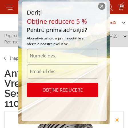
0
Doriți
Obține reducere 5 %
Contactați-ne
Serviciu de comandă
Pentru prima achiziție?
Pagina principală
/
Vredestein Ultrac SUV Sessanta 315/35
Abonațivă pentru a primi noutățile și
R20 110Y
ofertele noastre exclusive
Înapoi
Anvelope de vara
Vredestein Ultrac SUV
OBȚINE REDUCERE
Sessanta 315/35 R20
110Y