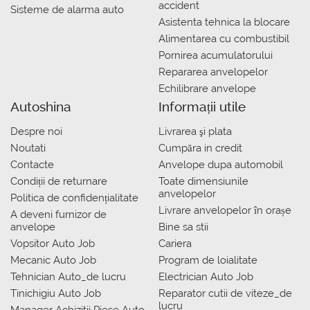
accident
Sisteme de alarma auto
Asistenta tehnica la blocare
Alimentarea cu combustibil
Pornirea acumulatorului
Repararea anvelopelor
Echilibrare anvelope
Autoshina
Informații utile
Despre noi
Livrarea şi plata
Noutati
Сumpăra in credit
Contacte
Anvelope dupa automobil
Condiții de returnare
Toate dimensiunile
anvelopelor
Politica de confidențialitate
Livrare anvelopelor în orașe
A deveni furnizor de
anvelope
Bine sa stii
Vopsitor Auto Job
Cariera
Mecanic Auto Job
Program de loialitate
Tehnician Auto_de lucru
Electrician Auto Job
Tinichigiu Auto Job
Reparator cutii de viteze_de
lucru