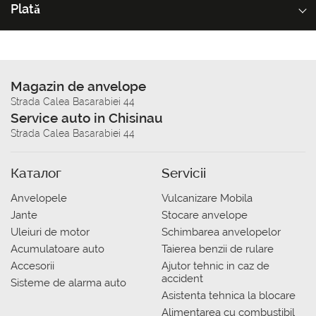
Plată
Magazin de anvelope
Strada Calea Basarabiei 44
Service auto in Chisinau
Strada Calea Basarabiei 44
Каталог
Servicii
Anvelopele
Vulcanizare Mobila
Jante
Stocare anvelope
Uleiuri de motor
Schimbarea anvelopelor
Acumulatoare auto
Taierea benzii de rulare
Accesorii
Ajutor tehnic in caz de
accident
Sisteme de alarma auto
Asistenta tehnica la blocare
Alimentarea cu combustibil