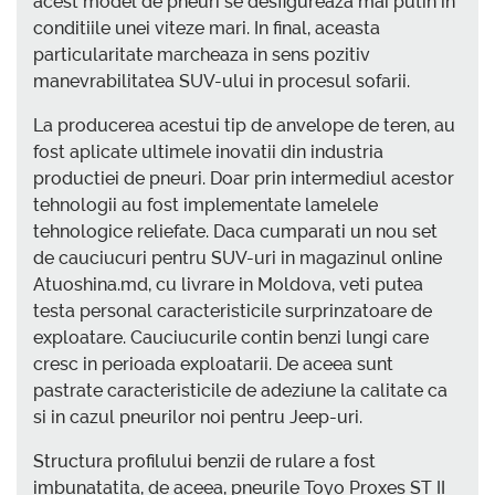
acest model de pneuri se desfigureaza mai putin in
conditiile unei viteze mari. In final, aceasta
particularitate marcheaza in sens pozitiv
manevrabilitatea SUV-ului in procesul sofarii.
La producerea acestui tip de anvelope de teren, au
fost aplicate ultimele inovatii din industria
productiei de pneuri. Doar prin intermediul acestor
tehnologii au fost implementate lamelele
tehnologice reliefate. Daca cumparati un nou set
de cauciucuri pentru SUV-uri in magazinul online
Atuoshina.md, cu livrare in Moldova, veti putea
testa personal caracteristicile surprinzatoare de
exploatare. Cauciucurile contin benzi lungi care
cresc in perioada exploatarii. De aceea sunt
pastrate caracteristicile de adeziune la calitate ca
si in cazul pneurilor noi pentru Jeep-uri.
Structura profilului benzii de rulare a fost
imbunatatita, de aceea, pneurile Toyo Proxes ST II