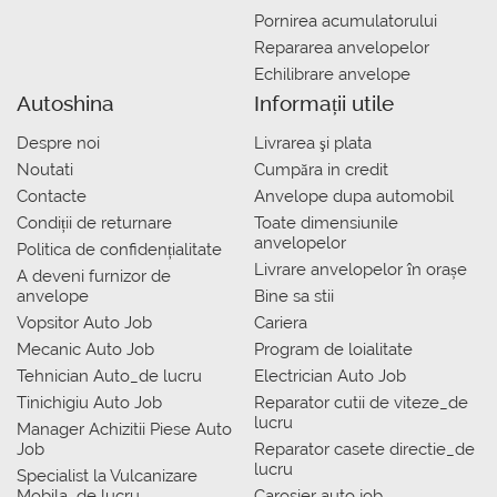
Pornirea acumulatorului
Repararea anvelopelor
Echilibrare anvelope
Autoshina
Informații utile
Despre noi
Livrarea şi plata
Noutati
Сumpăra in credit
Contacte
Anvelope dupa automobil
Condiții de returnare
Toate dimensiunile
anvelopelor
Politica de confidențialitate
Livrare anvelopelor în orașe
A deveni furnizor de
anvelope
Bine sa stii
Vopsitor Auto Job
Cariera
Mecanic Auto Job
Program de loialitate
Tehnician Auto_de lucru
Electrician Auto Job
Tinichigiu Auto Job
Reparator cutii de viteze_de
lucru
Manager Achizitii Piese Auto
Job
Reparator casete directie_de
lucru
Specialist la Vulcanizare
Mobila_de lucru
Carosier auto job