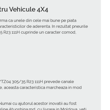
tru Vehicule 4X4
rma ca unele din cele mai bune pe piata
acteristicilor de aderenta. In rezultat pneurile
35 R23 111H cuprinde un caracter comod,
 S/TZ04 305/35 R23 111H prevede canale
zie, aceasta caracteristica marcheaza in mod
Numai cu ajutorul acestor inovatii au fost
nline Atuoshina.md, cu livrare in Moldova, veti