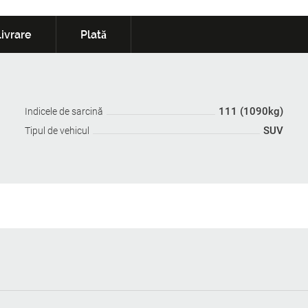
ivrare
Plată
111 (1090kg)
Indicele de sarcină
SUV
Tipul de vehicul