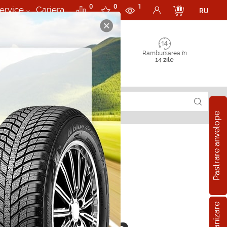
0
0
1
ervice
Cariera
RU
Rambursarea în
14 zile
Pastrare anvelope
pe all