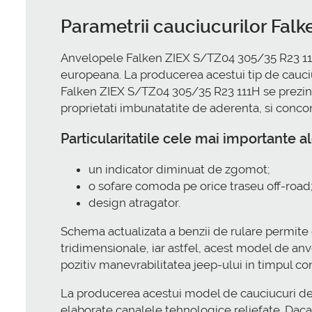
Parametrii cauciucurilor Fal
Anvelopele Falken ZIEX S/TZ04 305/35 R23 111H
europeana. La producerea acestui tip de cauciuc
Falken ZIEX S/TZ04 305/35 R23 111H se prezin
proprietati imbunatatite de aderenta, si conco
Particularitatile cele mai importante
un indicator diminuat de zgomot;
o sofare comoda pe orice traseu off-road
design atragator.
Schema actualizata a benzii de rulare permit
tridimensionale, iar astfel, acest model de an
pozitiv manevrabilitatea jeep-ului in timpul co
La producerea acestui model de cauciucuri de te
elaborate canalele tehnologice reliefate. Daca 