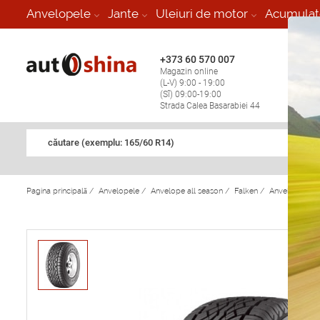
-
Anvelopele
Jante
Uleiuri de motor
Acumulat
+373 60 570 007
+373 
Magazin online
Vulcan
(L-V) 9:00 - 19:00
stop în
(Sî) 09:00-19:00
Strada Calea Basarabiei 44
căutare (exemplu: 165/60 R14)
Pagina principală
/
Anvelopele
/
Anvelope all season
/
Falken
/
Anvelope all 