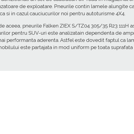
inzatoare de exploatare. Pneurile contin lamele alungite c
 ca si in cazul cauciucurilor noi pentru autoturisme 4X4.
, de aceea, pneurile Falken ZIEX S/TZ04 305/35 R23 111H a
rilor pentru SUV-uri este analizatain dependenta de ampren
 mai performanta aderenta. Astfel este dovedit faptul ca l
mobilului este partajata in mod uniform pe toata suprafata