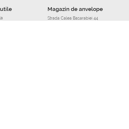
utile
Magazin de anvelope
ta
Strada Calea Basarabiei 44
edit
Service auto in Chisinau
a automobil
unile anvelopelor
Strada Calea Basarabiei 44
pelor în orașe
alitate
Aplicația Autoshina de pe telefon
itii Piese Auto Job
 Vulcanizare Mobila_de
 lucru
ailing centru Job
caroserie Job
o fara experienta Job
u Job