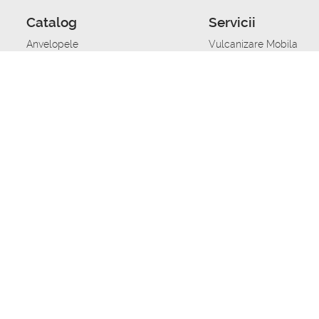
Catalog
Servicii
Anvelopele
Vulcanizare Mobila
Jante
Stocare anvelope
Uleiuri de motor
Schimbarea anvelopelo
Acumulatoare auto
Taierea benzii de rulare
Accesorii
Ajutor tehnic in caz de 
Sisteme de alarma auto
Asistenta tehnica la blo
Alimentarea cu combust
Pornirea acumulatorului
Repararea anvelopelor
Echilibrare anvelope