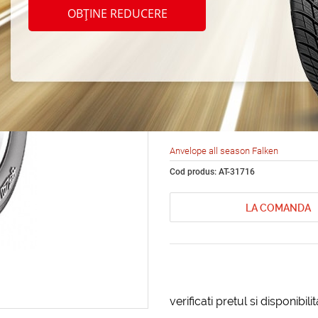
seaso
OBȚINE REDUCERE
ZIEX 
305/3
Anvelope all season Falken
Cod produs: AT-31716
LA COMANDA
verificati pretul si disponibil