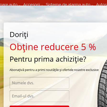
oare auto
Accesorii
Sisteme de alarma auto
Autos
60 066 000
+373 60 608 000
izare Mobila 24/7 non
Service auto in Chisinau
 toate regiunile
(L-V) 9:00 - 19:00
Doriți
(Sî) 09:00-19:00
Strada Calea Basarabiei 44
Obține reducere 5 %
Pentru prima achiziție?
season Falken
/
ZIEX S/TZ04
/
Falken ZIEX S/TZ04 305/35 R23 111H
Abonațivă pentru a primi noutățile și ofertele noastre exclusive
Anvelo