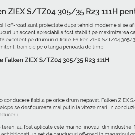
ken ZIEX S/TZ04 305/35 R23 111H pen
 off-road sunt proiectate dupa tehnici moderne si se afi
uri un accent apreciabil a fost stabilit pe maximizarea car
ta excelent pe drumuri dificile. Falken ZIEX S/TZ04 305/
mitent, trainicie pe o lunga perioada de timp.
 ale Falken ZIEX S/TZ04 305/35 R23 111H
;
e o conducere fiabila pe orice drum nepavat. Falken ZIEX
velope se desfigureaza mai putin la viteze mari. In conclu
nducerii.
ren, au fost aplicate cele mai noi inovatii din industrie. 
achizitionati un set de cauciucuri off-road in magazinul o