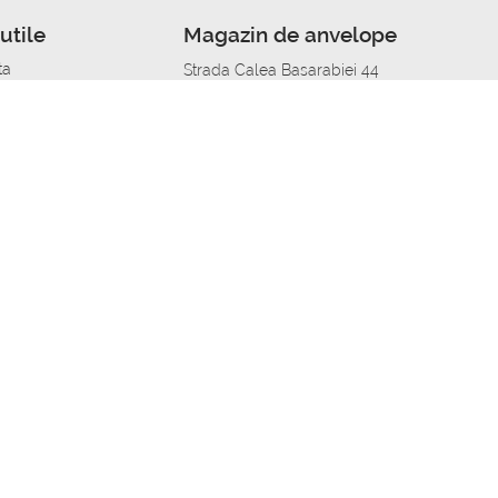
utile
Magazin de anvelope
ta
Strada Calea Basarabiei 44
edit
Service auto in Chisinau
a automobil
unile anvelopelor
Strada Calea Basarabiei 44
pelor în orașe
alitate
Aplicația Autoshina de pe telefon
itii Piese Auto Job
 Vulcanizare Mobila_de
 lucru
ailing centru Job
caroserie Job
o fara experienta Job
u Job