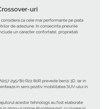
Crossover-uri
considera ca cele mai performante pe piata
trilor de adeziune. In consecinta pneurile
lude un caracter confortabil, proprietati
 HN257 295/80 R22 80R prevede benzi 3D, iar in
uenteaza in sens pozitiv mobilitatea SUV-ului in
 ajutorul acestor tehnologii au fost elaborate
ri in shop-ul online Atuoshina.md, cu livrare in