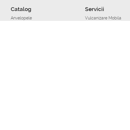
Catalog
Servicii
Anvelopele
Vulcanizare Mobila
Jante
Stocare anvelope
Uleiuri de motor
Schimbarea anvelopelo
Acumulatoare auto
Taierea benzii de rulare
Accesorii
Ajutor tehnic in caz de 
Sisteme de alarma auto
Asistenta tehnica la blo
Alimentarea cu combust
Pornirea acumulatorului
Repararea anvelopelor
Echilibrare anvelope