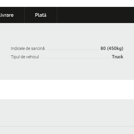
ivrare
Plată
80 (450kg)
Indicele de sarcină
Truck
Tipul de vehicul