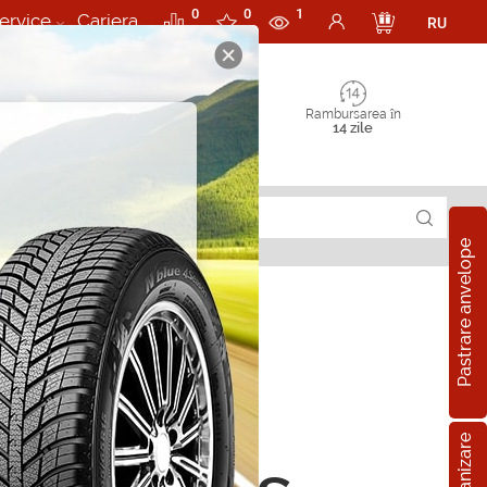
0
0
1
ervice
Cariera
RU
Rambursarea în
14 zile
Pastrare anvelope
pe all