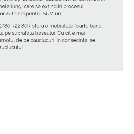
mele lungi care se extind in procesul
lor auto noi pentru SUV-uri.
295/80 R22 80R ofera o mobilitate foarte buna
a pe suprafata traseului. Cu cit e mai
molul de pe cauciucuri. In consecinta, se
auciucului.