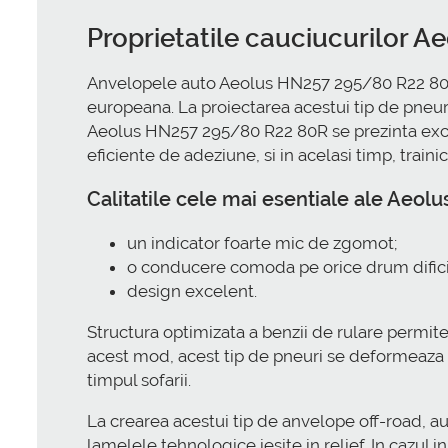
Proprietatile cauciucurilor 
Anvelopele auto Aeolus HN257 295/80 R22 80R 
europeana. La proiectarea acestui tip de pneur
Aeolus HN257 295/80 R22 80R se prezinta excel
eficiente de adeziune, si in acelasi timp, train
Calitatile cele mai esentiale ale Aeo
un indicator foarte mic de zgomot;
o conducere comoda pe orice drum difici
design excelent.
Structura optimizata a benzii de rulare permit
acest mod, acest tip de pneuri se deformeaza ma
timpul sofarii.
La crearea acestui tip de anvelope off-road, au 
lamelele tehnologice iesite in relief. In cazul 