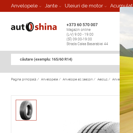
-
Anvelopele
Jante
Uleiuri de motor
Acumulat
+373 60 570 007
+373 
Magazin online
Vulcan
(L-V) 9:00 - 19:00
stop în
(Sî) 09:00-19:00
Strada Calea Basarabiei 44
căutare (exemplu: 165/60 R14)
Pagina principală
/
Anvelopele
/
Anvelope all season
/
Aeolus
/
Anvelope all