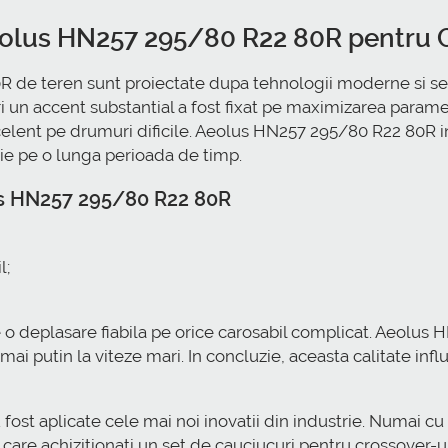
Aeolus HN257 295/80 R22 80R pentru 
de teren sunt proiectate dupa tehnologii moderne si se 
i un accent substantial a fost fixat pe maximizarea parame
ent pe drumuri dificile. Aeolus HN257 295/80 R22 80R inc
icie pe o lunga perioada de timp.
lus HN257 295/80 R22 80R
l;
e o deplasare fiabila pe orice carosabil complicat. Aeolus
i putin la viteze mari. In concluzie, aceasta calitate infl
fost aplicate cele mai noi inovatii din industrie. Numai cu
in care achizitionati un set de cauciucuri pentru crossover-u