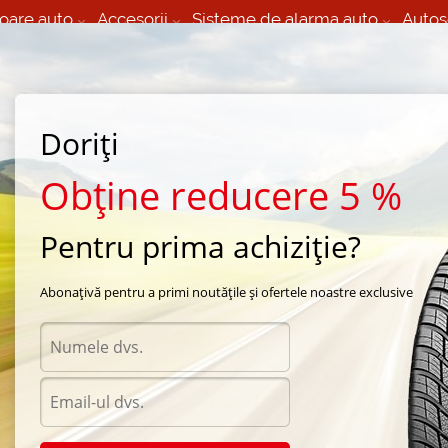
oare auto
Accesorii
Sisteme de alarma auto
Autos
60 066 000
+373 60 608 000
izare Mobila 24/7 non
Service auto in Chisinau
 toate regiunile
(L-V) 9:00 - 19:00
Doriți
(Sî) 09:00-19:00
Strada Calea Basarabiei 44
Obține reducere 5 %
Pentru prima achiziție?
 season Aeolus
/
HN257
/
Aeolus HN257 295/80 R22 80R
Abonațivă pentru a primi noutățile și ofertele noastre exclusive
Anvelo