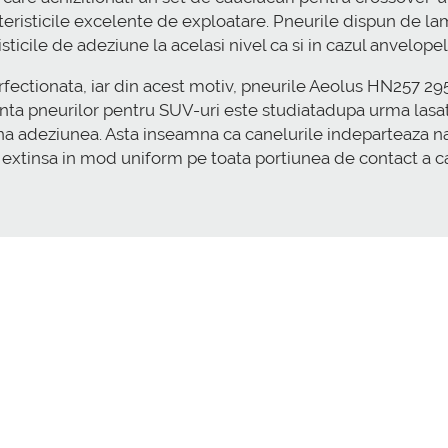
teristicile excelente de exploatare. Pneurile dispun de la
sticile de adeziune la acelasi nivel ca si in cazul anvelope
perfectionata, iar din acest motiv, pneurile Aeolus HN257 
erenta pneurilor pentru SUV-uri este studiatadupa urma lasat
na adeziunea. Asta inseamna ca canelurile indeparteaza na
e extinsa in mod uniform pe toata portiunea de contact a c