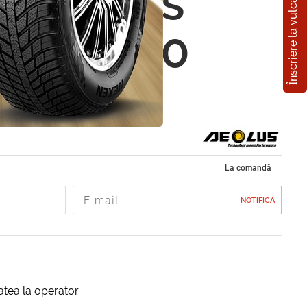
Înscriere la vulcanizare
n Aeolus
 295/80
0R
La comandă
NOTIFICA
itatea la operator