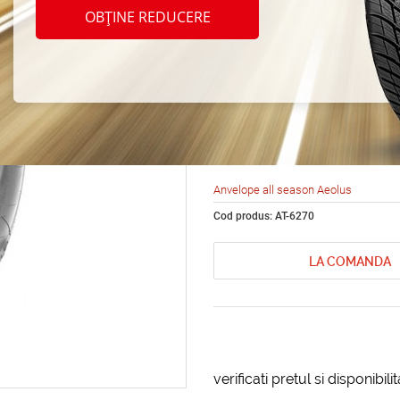
seaso
OBȚINE REDUCERE
HN257
R22 8
Anvelope all season Aeolus
Cod produs: AT-6270
LA COMANDA
verificati pretul si disponibil