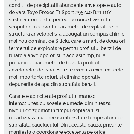
conditii de precipitatii abundente anvelopele auto
de vara Toyo Proxes T1 Sport 295/40 R21 111Y
sustin automobilul perfect pe orice traseu. In
scopul de a dezvolta parametrii de exploatare in
structura anvelopei s-a adaugat un compus chimic
mai nou dominat de Siliciu, care a marit de doua ori
termenul de exploatare pentru profilului benzii de
rulare a anvelopelor, si in acelasi timp, nu a
prejudiciat parametrii de baza la profilul
anvelopelor de vara. Benzile executa excelent cele
mai importante roluri, si elimina operativ
depunerile de apa din suprafata benzii.
Canalele adincite ale profilului maresc
interactiunea cu soselele umede, diminueaza
nivelul de zgomot in timpul deplasarii si
repartizeaza cu aceeasi intensitate temperatura pe
suprafata cauciucului. Din aceasta cauza, pneurile
manifesta o coordonare excelenta pe orice