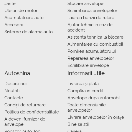
Jante
Stocare anvelope
Uleiuri de motor
Schimbarea anvelopelor
Acumulatoare auto
Taierea benzii de rulare
Accesorii
Ajutor tehnic in caz de
accident
Sisteme de alarma auto
Asistenta tehnica la blocare
Alimentarea cu combustibil
Pornirea acumulatorului
Repararea anvelopelor
Echilibrare anvelope
Autoshina
Informații utile
Despre noi
Livrarea şi plata
Noutati
Сumpăra in credit
Contacte
Anvelope dupa automobil
Condiții de returnare
Toate dimensiunile
anvelopelor
Politica de confidențialitate
Livrare anvelopelor în orașe
A deveni furnizor de
anvelope
Bine sa stii
Vopsitor Auto Job
Cariera