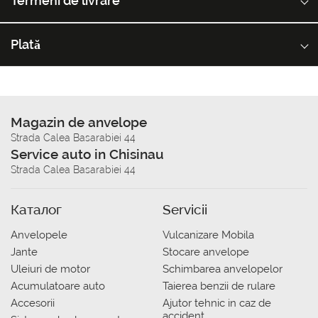
Termeni de livrare
Plată
Magazin de anvelope
Strada Calea Basarabiei 44
Service auto in Chisinau
Strada Calea Basarabiei 44
Каталог
Servicii
Anvelopele
Vulcanizare Mobila
Jante
Stocare anvelope
Uleiuri de motor
Schimbarea anvelopelor
Acumulatoare auto
Taierea benzii de rulare
Accesorii
Ajutor tehnic in caz de
accident