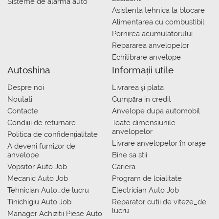
Sisteme de alarma auto
Asistenta tehnica la blocare
Alimentarea cu combustibil
Pornirea acumulatorului
Repararea anvelopelor
Echilibrare anvelope
Autoshina
Informații utile
Despre noi
Livrarea şi plata
Noutati
Сumpăra in credit
Contacte
Anvelope dupa automobil
Condiții de returnare
Toate dimensiunile
anvelopelor
Politica de confidențialitate
Livrare anvelopelor în orașe
A deveni furnizor de
anvelope
Bine sa stii
Vopsitor Auto Job
Cariera
Mecanic Auto Job
Program de loialitate
Tehnician Auto_de lucru
Electrician Auto Job
Tinichigiu Auto Job
Reparator cutii de viteze_de
lucru
Manager Achizitii Piese Auto