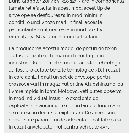
Dune Grappler 285/65 R18 125R are in componenta
lamele reliefate, iar in acest mod, acest tip de
anvelope se desfigureaza in mod minim in
conditiile unei viteze mari. In final, aceasta
particularitate influenteaza in mod pozitiv
mobilitatea SUV-ului in procesul sofarii.
La producerea acestui model de pneuri de teren,
au fost utilizate cele mai noi tehnologii din
industrie. Doar prin intermediul acestor tehnologii
au fost proiectate benzile tehnologice 3D. In cazul
in care achizitionati un set de anvelope pentru
crossover-uri in magazinul online Atuoshina.md, cu
livrare rapida in toata Moldova, veti putea observa
in mod individual insusirile excelente de
exploatatie. Cauciucurile contin lamele lungi care
se maresc in decursul exploatarii. De aceea sunt
conservate parametrii de aderenta la calitate ca si
in cazul anvelopelor noi pentru vehicule 4X4.