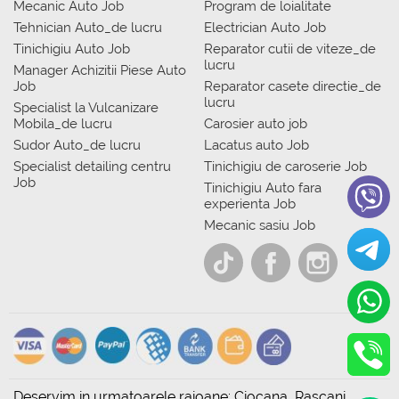
Mecanic Auto Job
Program de loialitate
Tehnician Auto_de lucru
Electrician Auto Job
Tinichigiu Auto Job
Reparator cutii de viteze_de
lucru
Manager Achizitii Piese Auto
Job
Reparator casete directie_de
lucru
Specialist la Vulcanizare
Mobila_de lucru
Carosier auto job
Sudor Auto_de lucru
Lacatus auto Job
Specialist detailing centru
Tinichigiu de caroserie Job
Job
Tinichigiu Auto fara
experienta Job
Mecanic sasiu Job
Deservim in urmatoarele raioane: Ciocana, Rascani,