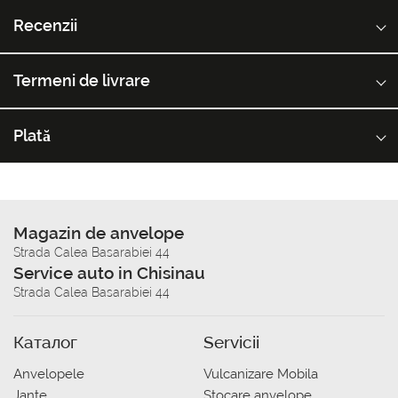
Recenzii
Termeni de livrare
Plată
Magazin de anvelope
Strada Calea Basarabiei 44
Service auto in Chisinau
Strada Calea Basarabiei 44
Каталог
Servicii
Anvelopele
Vulcanizare Mobila
Jante
Stocare anvelope