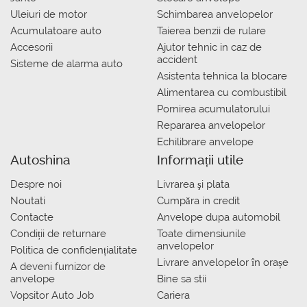
Uleiuri de motor
Schimbarea anvelopelor
Acumulatoare auto
Taierea benzii de rulare
Accesorii
Ajutor tehnic in caz de
accident
Sisteme de alarma auto
Asistenta tehnica la blocare
Alimentarea cu combustibil
Pornirea acumulatorului
Repararea anvelopelor
Echilibrare anvelope
Autoshina
Informații utile
Despre noi
Livrarea şi plata
Noutati
Сumpăra in credit
Contacte
Anvelope dupa automobil
Condiții de returnare
Toate dimensiunile
anvelopelor
Politica de confidențialitate
Livrare anvelopelor în orașe
A deveni furnizor de
anvelope
Bine sa stii
Vopsitor Auto Job
Cariera