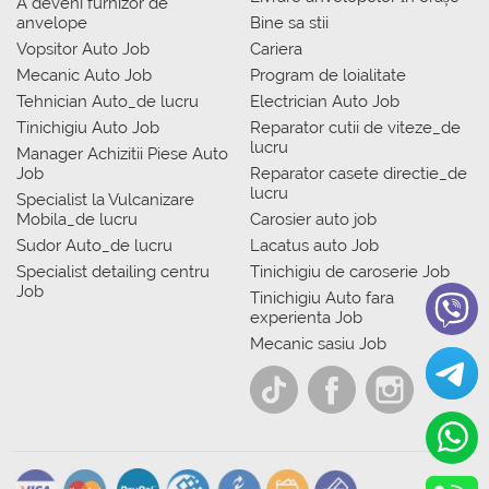
A deveni furnizor de
anvelope
Bine sa stii
Vopsitor Auto Job
Cariera
Mecanic Auto Job
Program de loialitate
Tehnician Auto_de lucru
Electrician Auto Job
Tinichigiu Auto Job
Reparator cutii de viteze_de
lucru
Manager Achizitii Piese Auto
Job
Reparator casete directie_de
lucru
Specialist la Vulcanizare
Mobila_de lucru
Carosier auto job
Sudor Auto_de lucru
Lacatus auto Job
Specialist detailing centru
Tinichigiu de caroserie Job
Job
Tinichigiu Auto fara
experienta Job
Mecanic sasiu Job