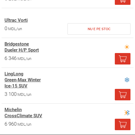
Ultrac Vorti
0
MDL/un
NU E PE STOC
Bridgestone
Dueler H/P Sport
6 346
MDL/un
LingLong
Green-Max Winter
Ice-15 SUV
3 100
MDL/un
Michelin
CrossClimate SUV
6 960
MDL/un