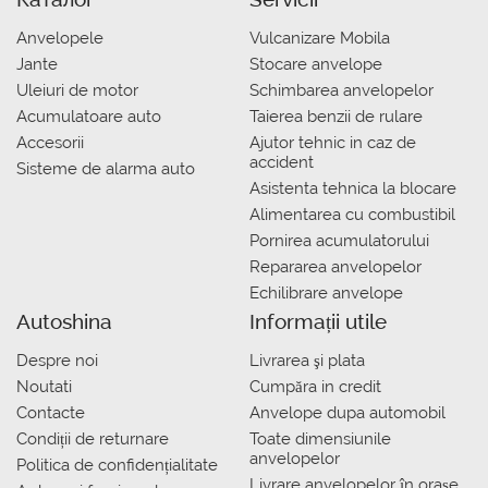
Anvelopele
Vulcanizare Mobila
Jante
Stocare anvelope
Uleiuri de motor
Schimbarea anvelopelor
Acumulatoare auto
Taierea benzii de rulare
Accesorii
Ajutor tehnic in caz de
accident
Sisteme de alarma auto
Asistenta tehnica la blocare
Alimentarea cu combustibil
Pornirea acumulatorului
Repararea anvelopelor
Echilibrare anvelope
Autoshina
Informații utile
Despre noi
Livrarea şi plata
Noutati
Сumpăra in credit
Contacte
Anvelope dupa automobil
Condiții de returnare
Toate dimensiunile
anvelopelor
Politica de confidențialitate
Livrare anvelopelor în orașe