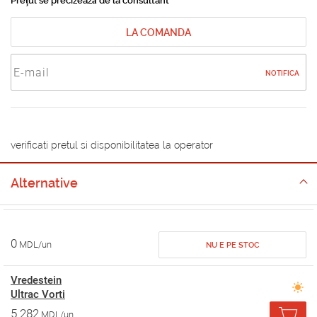
Prețul se precizează de la consultant
LA COMANDA
NOTIFICA
verificati pretul si disponibilitatea la operator
Alternative
0
MDL/un
NU E PE STOC
Vredestein
Ultrac Vorti
5 282
MDL/un