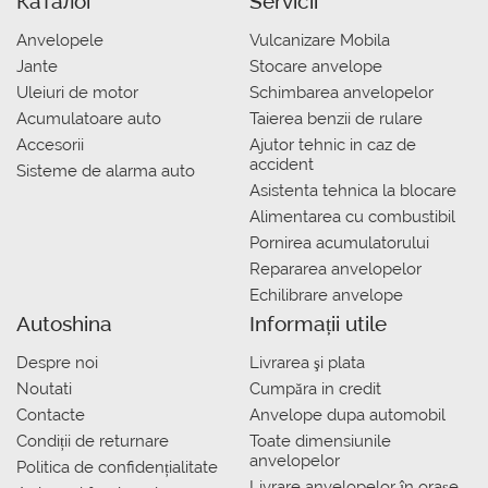
Каталог
Servicii
Anvelopele
Vulcanizare Mobila
Jante
Stocare anvelope
Uleiuri de motor
Schimbarea anvelopelor
Acumulatoare auto
Taierea benzii de rulare
Accesorii
Ajutor tehnic in caz de
accident
Sisteme de alarma auto
Asistenta tehnica la blocare
Alimentarea cu combustibil
Pornirea acumulatorului
Repararea anvelopelor
Echilibrare anvelope
Autoshina
Informații utile
Despre noi
Livrarea şi plata
Noutati
Сumpăra in credit
Contacte
Anvelope dupa automobil
Condiții de returnare
Toate dimensiunile
anvelopelor
Politica de confidențialitate
Livrare anvelopelor în orașe