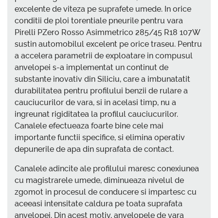
excelente de viteza pe suprafete umede. In orice
conditii de ploi torentiale pneurile pentru vara
Pirelli PZero Rosso Asimmetrico 285/45 R18 107W
sustin automobilul excelent pe orice traseu. Pentru
a accelera parametrii de exploatare in compusul
anvelopei s-a implementat un continut de
substante inovativ din Siliciu, care a imbunatatit
durabilitatea pentru profilului benzii de rulare a
cauciucurilor de vara, si in acelasi timp, nu a
ingreunat rigiditatea la profilul cauciucurilor.
Canalele efectueaza foarte bine cele mai
importante functii specifice, si elimina operativ
depunerile de apa din suprafata de contact.
Canalele adincite ale profilului maresc conexiunea
cu magistrarele umede, diminueaza nivelul de
zgomot in procesul de conducere si impartesc cu
aceeasi intensitate caldura pe toata suprafata
anvelopei. Din acest motiv, anvelopele de vara