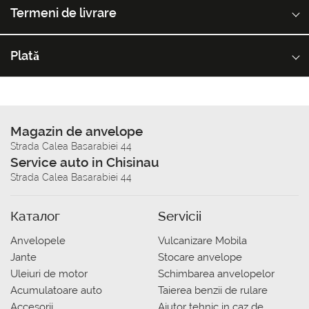
Termeni de livrare
Plată
Magazin de anvelope
Strada Calea Basarabiei 44
Service auto in Chisinau
Strada Calea Basarabiei 44
Каталог
Servicii
Anvelopele
Vulcanizare Mobila
Jante
Stocare anvelope
Uleiuri de motor
Schimbarea anvelopelor
Acumulatoare auto
Taierea benzii de rulare
Accesorii
Ajutor tehnic in caz de