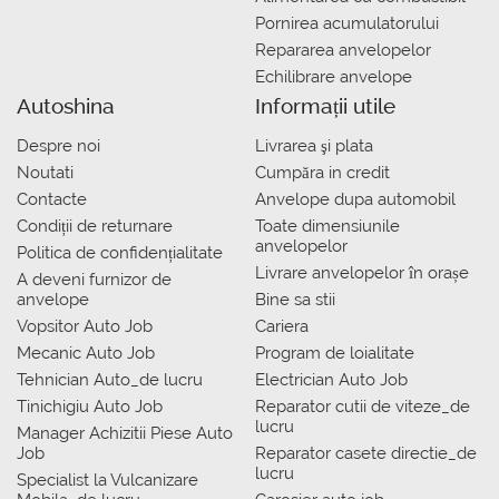
Pornirea acumulatorului
Repararea anvelopelor
Echilibrare anvelope
Autoshina
Informații utile
Despre noi
Livrarea şi plata
Noutati
Сumpăra in credit
Contacte
Anvelope dupa automobil
Condiții de returnare
Toate dimensiunile
anvelopelor
Politica de confidențialitate
Livrare anvelopelor în orașe
A deveni furnizor de
anvelope
Bine sa stii
Vopsitor Auto Job
Cariera
Mecanic Auto Job
Program de loialitate
Tehnician Auto_de lucru
Electrician Auto Job
Tinichigiu Auto Job
Reparator cutii de viteze_de
lucru
Manager Achizitii Piese Auto
Job
Reparator casete directie_de
lucru
Specialist la Vulcanizare