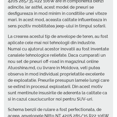
420S 285/35 R22 106W are in componenta benzi
adincite, iar astfel, acest model de pneuri se
desfigureaza in mod minim in conditiile unei viteze
mari. In acest mod, aceasta calitate influenteaza in
sens pozitiv mobilitatea jeep-ului in timpul sofarii.
La crearea acestui tip de anvelope de teren, au fost
aplicate cele mai noi tehnologii din industrie.
Numai cu ajutorul acestor inovatii au fost inventate
canalele tehnologice reliefate. Daca cumparati un
nou set de pneuri off-road in magazinul online
Atuoshina.md, cu livrare in Moldova, veti putea
observa in mod individual proprietatile excelente
de exploatatie. Pneurile presupun lamele lungi care
se extind in procesul exploatarii. Din acest motiv
sunt mentinute insusirile de aderenta la calitate ca
si in cazul cauciucurilor noi pentru SUV-uri.
Schema benzii de rulare a fost perfectionata, de
aceea, anvelopele Nitto NT 420S 285/35 R22 106W