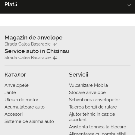
Plată
Magazin de anvelope
Strada Calea Basarabiei 44
Service auto in Chisinau
Strada Calea Basarabiei 44
Каталог
Servicii
Anvelopele
Vulcanizare Mobila
Jante
Stocare anvelope
Uleiuri de motor
Schimbarea anvelopelor
Acumulatoare auto
Taierea benzii de rulare
Accesorii
Ajutor tehnic in caz de
accident
Sisteme de alarma auto
Asistenta tehnica la blocare
Alimentarea cu combustibil