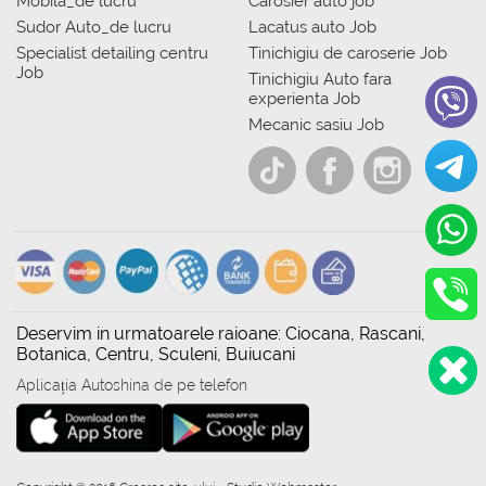
Mobila_de lucru
Carosier auto job
Sudor Auto_de lucru
Lacatus auto Job
Specialist detailing centru
Tinichigiu de caroserie Job
Job
Tinichigiu Auto fara
experienta Job
Mecanic sasiu Job
Deservim in urmatoarele raioane: Ciocana, Rascani,
Botanica, Centru, Sculeni, Buiucani
Aplicația Autoshina de pe telefon