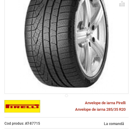
Anvelope de iarna Pirelli
Anvelope de iarna 285/35 R20
Cod produs: AT-87715
La comandă