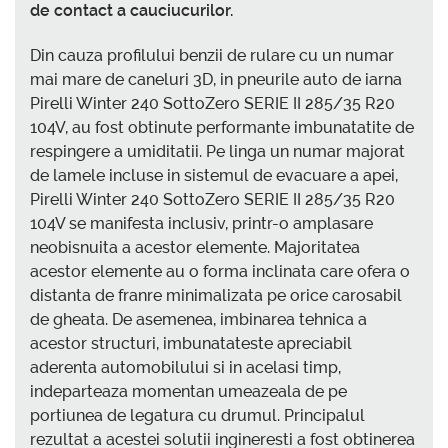
de contact a cauciucurilor.
Din cauza profilului benzii de rulare cu un numar
mai mare de caneluri 3D, in pneurile auto de iarna
Pirelli Winter 240 SottoZero SERIE II 285/35 R20
104V, au fost obtinute performante imbunatatite de
respingere a umiditatii. Pe linga un numar majorat
de lamele incluse in sistemul de evacuare a apei,
Pirelli Winter 240 SottoZero SERIE II 285/35 R20
104V se manifesta inclusiv, printr-o amplasare
neobisnuita a acestor elemente. Majoritatea
acestor elemente au o forma inclinata care ofera o
distanta de franre minimalizata pe orice carosabil
de gheata. De asemenea, imbinarea tehnica a
acestor structuri, imbunatateste apreciabil
aderenta automobilului si in acelasi timp,
indeparteaza momentan umeazeala de pe
portiunea de legatura cu drumul. Principalul
rezultat a acestei solutii ingineresti a fost obtinerea