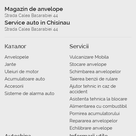
Magazin de anvelope
Strada Calea Basarabiei 44
Service auto in Chisinau
Strada Calea Basarabiei 44
Каталог
Servicii
Anvelopele
Vulcanizare Mobila
Jante
Stocare anvelope
Uleiuri de motor
Schimbarea anvelopelor
Acumulatoare auto
Taierea benzii de rulare
Accesorii
Ajutor tehnic in caz de
accident
Sisteme de alarma auto
Asistenta tehnica la blocare
Alimentarea cu combustibil
Pornirea acumulatorului
Repararea anvelopelor
Echilibrare anvelope
Autoshina
Informații utile