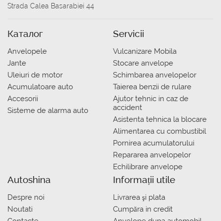
Strada Calea Basarabiei 44
Каталог
Servicii
Anvelopele
Vulcanizare Mobila
Jante
Stocare anvelope
Uleiuri de motor
Schimbarea anvelopelor
Acumulatoare auto
Taierea benzii de rulare
Accesorii
Ajutor tehnic in caz de
accident
Sisteme de alarma auto
Asistenta tehnica la blocare
Alimentarea cu combustibil
Pornirea acumulatorului
Repararea anvelopelor
Echilibrare anvelope
Autoshina
Informații utile
Despre noi
Livrarea şi plata
Noutati
Сumpăra in credit