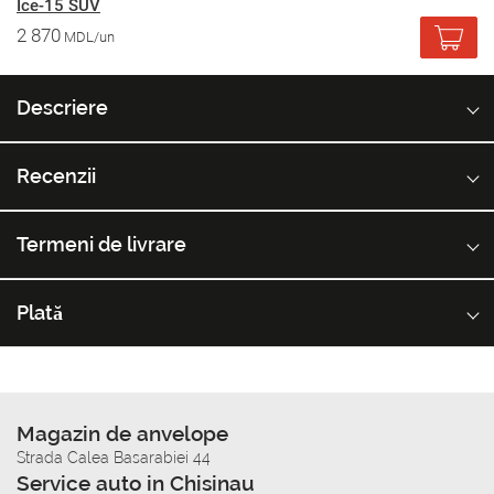
Ice-15 SUV
2 870
MDL/un
Descriere
Recenzii
Termeni de livrare
Plată
Magazin de anvelope
Strada Calea Basarabiei 44
Service auto in Chisinau