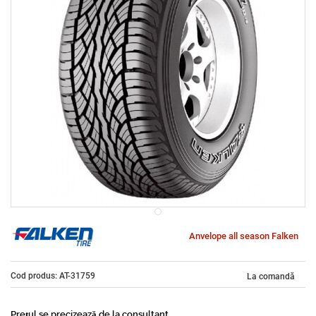
Anvelope all season Falken
Cod produs: AT-31759
La comandă
Prețul se precizează de la consultant