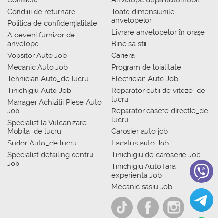
Contacte
Anvelope dupa automobil
Condiții de returnare
Toate dimensiunile
anvelopelor
Politica de confidențialitate
Livrare anvelopelor în orașe
A deveni furnizor de
anvelope
Bine sa stii
Vopsitor Auto Job
Cariera
Mecanic Auto Job
Program de loialitate
Tehnician Auto_de lucru
Electrician Auto Job
Tinichigiu Auto Job
Reparator cutii de viteze_de
lucru
Manager Achizitii Piese Auto
Job
Reparator casete directie_de
lucru
Specialist la Vulcanizare
Mobila_de lucru
Carosier auto job
Sudor Auto_de lucru
Lacatus auto Job
Specialist detailing centru
Tinichigiu de caroserie Job
Job
Tinichigiu Auto fara
experienta Job
Mecanic sasiu Job