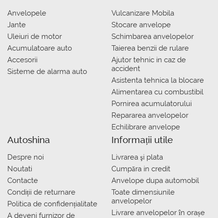
Anvelopele
Vulcanizare Mobila
Jante
Stocare anvelope
Uleiuri de motor
Schimbarea anvelopelor
Acumulatoare auto
Taierea benzii de rulare
Accesorii
Ajutor tehnic in caz de
accident
Sisteme de alarma auto
Asistenta tehnica la blocare
Alimentarea cu combustibil
Pornirea acumulatorului
Repararea anvelopelor
Echilibrare anvelope
Autoshina
Informații utile
Despre noi
Livrarea şi plata
Noutati
Сumpăra in credit
Contacte
Anvelope dupa automobil
Condiții de returnare
Toate dimensiunile
anvelopelor
Politica de confidențialitate
Livrare anvelopelor în orașe
A deveni furnizor de