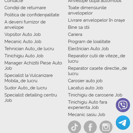
Contacte
Anvelope dupa automobil
Condiții de returnare
Toate dimensiunile
anvelopelor
Politica de confidențialitate
Livrare anvelopelor în orașe
A deveni furnizor de
anvelope
Bine sa stii
Vopsitor Auto Job
Cariera
Mecanic Auto Job
Program de loialitate
Tehnician Auto_de lucru
Electrician Auto Job
Tinichigiu Auto Job
Reparator cutii de viteze_de
lucru
Manager Achizitii Piese Auto
Job
Reparator casete directie_de
lucru
Specialist la Vulcanizare
Mobila_de lucru
Carosier auto job
Sudor Auto_de lucru
Lacatus auto Job
Specialist detailing centru
Tinichigiu de caroserie Job
Job
Tinichigiu Auto fara
experienta Job
Mecanic sasiu Job