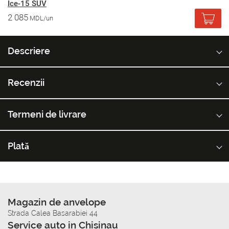
Ice-15 SUV
2 085
MDL/un
Descriere
Recenzii
Termeni de livrare
Plată
Magazin de anvelope
Strada Calea Basarabiei 44
Service auto in Chisinau