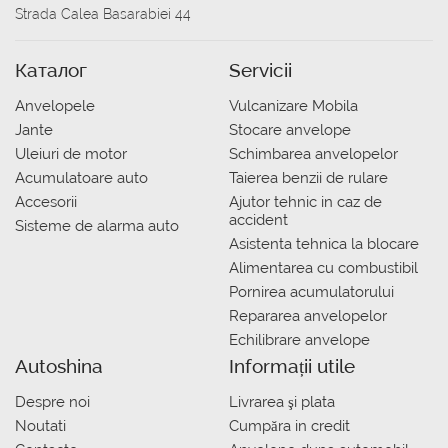
Strada Calea Basarabiei 44
Каталог
Servicii
Anvelopele
Vulcanizare Mobila
Jante
Stocare anvelope
Uleiuri de motor
Schimbarea anvelopelor
Acumulatoare auto
Taierea benzii de rulare
Accesorii
Ajutor tehnic in caz de
accident
Sisteme de alarma auto
Asistenta tehnica la blocare
Alimentarea cu combustibil
Pornirea acumulatorului
Repararea anvelopelor
Echilibrare anvelope
Autoshina
Informații utile
Despre noi
Livrarea şi plata
Noutati
Сumpăra in credit