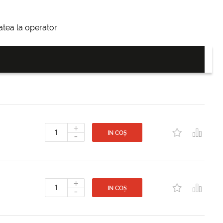
itatea la operator
+
-
IN COȘ
+
-
IN COȘ