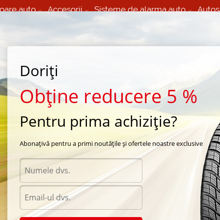
oare auto
Accesorii
Sisteme de alarma auto
Autos
60 066 000
+373 60 608 000
izare Mobila 24/7 non
Service auto in Chisinau
 toate regiunile
(L-V) 9:00 - 19:00
Doriți
(Sî) 09:00-19:00
Strada Calea Basarabiei 44
Obține reducere 5 %
Pentru prima achiziție?
ara Kumho
/
Ecsta SPT KU31
/
Kumho Ecsta SPT KU31 275/40 R19 95Y
Abonațivă pentru a primi noutățile și ofertele noastre exclusive
Anvel