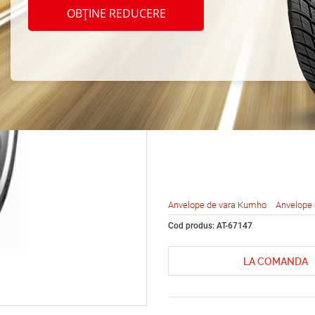
Kumho
OBȚINE REDUCERE
KU31 
95Y
Anvelope de vara Kumho
Anvelope 
Cod produs: AT-67147
LA COMANDA