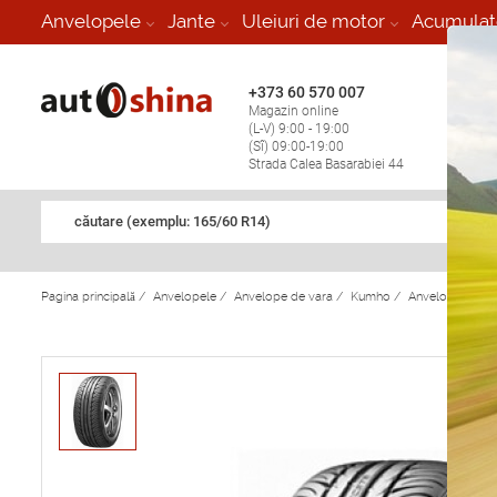
-
Anvelopele
Jante
Uleiuri de motor
Acumulat
+373 60 570 007
+373 
Magazin online
Vulcan
(L-V) 9:00 - 19:00
stop în
(Sî) 09:00-19:00
Strada Calea Basarabiei 44
căutare (exemplu: 165/60 R14)
Pagina principală
/
Anvelopele
/
Anvelope de vara
/
Kumho
/
Anvelope de v