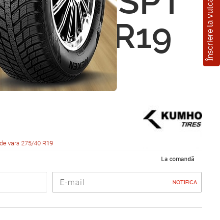
Înscriere la vulcanizare
 Ecsta SPT
275/40 R19
de vara 275/40 R19
La comandă
NOTIFICA