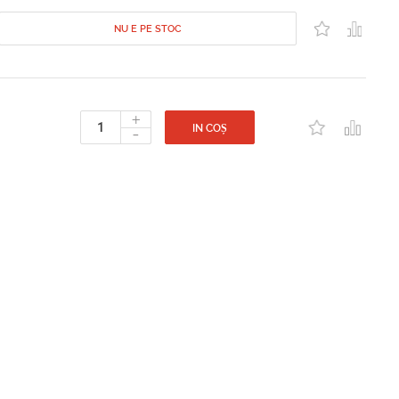
NU E PE STOC
+
-
IN COȘ