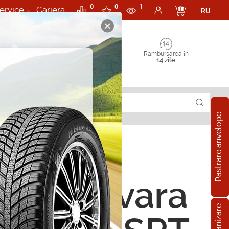
0
0
1
ervice
Cariera
RU
Rambursarea în
14 zile
Pastrare anvelope
ope de vara