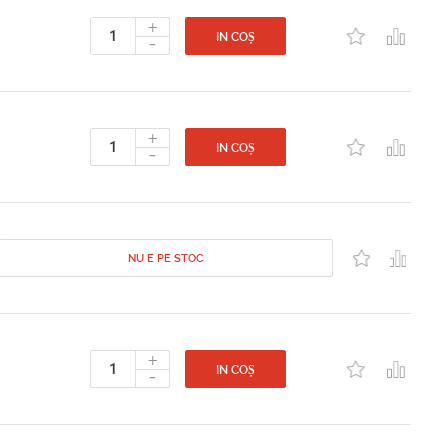
+
-
IN COȘ
+
-
IN COȘ
NU E PE STOC
+
-
IN COȘ