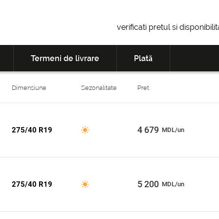
verificati pretul si disponibil
Termeni de livrare
Plată
Dimensiune
Sezonalitate
Pret
4 679
275/40 R19
MDL/un
5 200
275/40 R19
MDL/un