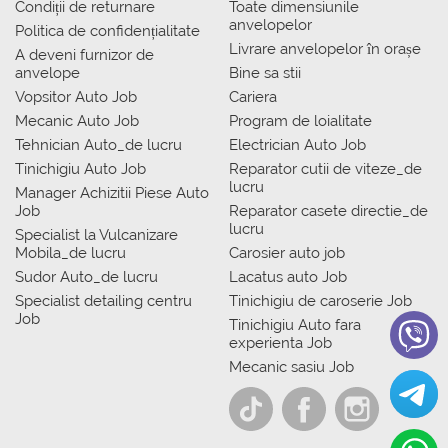
Condiții de returnare
Toate dimensiunile
anvelopelor
Politica de confidențialitate
Livrare anvelopelor în orașe
A deveni furnizor de
anvelope
Bine sa stii
Vopsitor Auto Job
Cariera
Mecanic Auto Job
Program de loialitate
Tehnician Auto_de lucru
Electrician Auto Job
Tinichigiu Auto Job
Reparator cutii de viteze_de
lucru
Manager Achizitii Piese Auto
Job
Reparator casete directie_de
lucru
Specialist la Vulcanizare
Mobila_de lucru
Carosier auto job
Sudor Auto_de lucru
Lacatus auto Job
Specialist detailing centru
Tinichigiu de caroserie Job
Job
Tinichigiu Auto fara
experienta Job
Mecanic sasiu Job