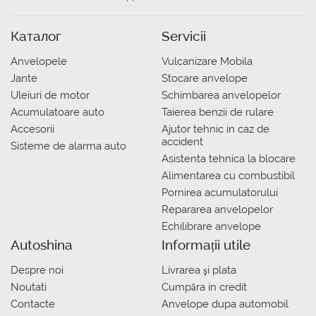
Каталог
Servicii
Anvelopele
Vulcanizare Mobila
Jante
Stocare anvelope
Uleiuri de motor
Schimbarea anvelopelor
Acumulatoare auto
Taierea benzii de rulare
Accesorii
Ajutor tehnic in caz de
accident
Sisteme de alarma auto
Asistenta tehnica la blocare
Alimentarea cu combustibil
Pornirea acumulatorului
Repararea anvelopelor
Echilibrare anvelope
Autoshina
Informații utile
Despre noi
Livrarea şi plata
Noutati
Сumpăra in credit
Contacte
Anvelope dupa automobil