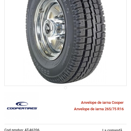
Anvelope de iarna Cooper
Anvelope de iarna 265/75 R16
Cod produs: AT-46206
La comandă