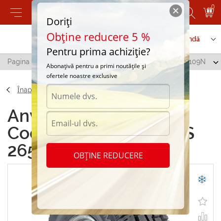
0
Doriți
Obține reducere 5 %
Contactați-ne
Serviciu de comandă
Pentru prima achiziție?
Pagina principală
/
Cooper Discoverer M+S 265/75 R16 109N
Abonațivă pentru a primi noutățile și
ofertele noastre exclusive
Înapoi
Anvelope de iarna
Cooper Discoverer M+S
265/75 R16 109N
OBȚINE REDUCERE