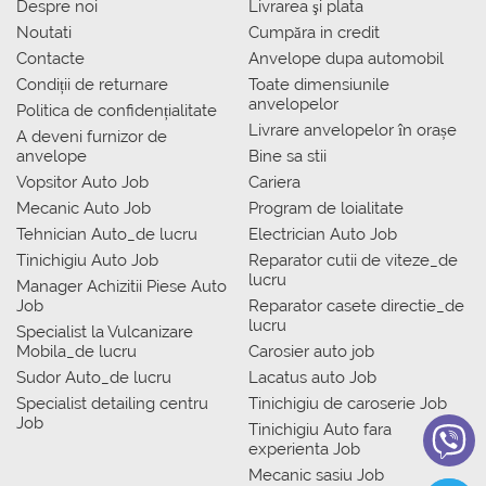
Despre noi
Livrarea şi plata
Noutati
Сumpăra in credit
Contacte
Anvelope dupa automobil
Condiții de returnare
Toate dimensiunile
anvelopelor
Politica de confidențialitate
Livrare anvelopelor în orașe
A deveni furnizor de
anvelope
Bine sa stii
Vopsitor Auto Job
Cariera
Mecanic Auto Job
Program de loialitate
Tehnician Auto_de lucru
Electrician Auto Job
Tinichigiu Auto Job
Reparator cutii de viteze_de
lucru
Manager Achizitii Piese Auto
Job
Reparator casete directie_de
lucru
Specialist la Vulcanizare
Mobila_de lucru
Carosier auto job
Sudor Auto_de lucru
Lacatus auto Job
Specialist detailing centru
Tinichigiu de caroserie Job
Job
Tinichigiu Auto fara
experienta Job
Mecanic sasiu Job