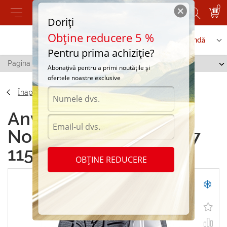
0
Doriți
Obține reducere 5 %
Contactați-ne
Serviciu de comandă
Pentru prima achiziție?
Pagina principală
/
Nokian WR 265/70 R17 115H
Abonațivă pentru a primi noutățile și
ofertele noastre exclusive
Înapoi
Anvelope de iarna
Nokian WR 265/70 R17
115H
OBȚINE REDUCERE