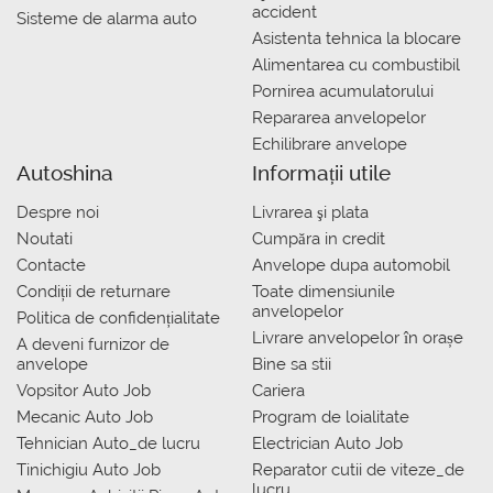
accident
Sisteme de alarma auto
Asistenta tehnica la blocare
Alimentarea cu combustibil
Pornirea acumulatorului
Repararea anvelopelor
Echilibrare anvelope
Autoshina
Informații utile
Despre noi
Livrarea şi plata
Noutati
Сumpăra in credit
Contacte
Anvelope dupa automobil
Condiții de returnare
Toate dimensiunile
anvelopelor
Politica de confidențialitate
Livrare anvelopelor în orașe
A deveni furnizor de
anvelope
Bine sa stii
Vopsitor Auto Job
Cariera
Mecanic Auto Job
Program de loialitate
Tehnician Auto_de lucru
Electrician Auto Job
Tinichigiu Auto Job
Reparator cutii de viteze_de
lucru