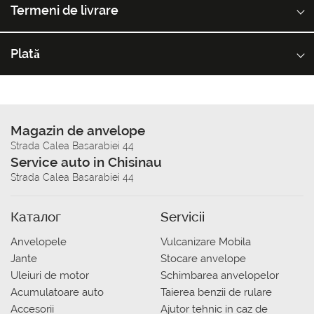
Termeni de livrare
Plată
Magazin de anvelope
Strada Calea Basarabiei 44
Service auto in Chisinau
Strada Calea Basarabiei 44
Каталог
Servicii
Anvelopele
Vulcanizare Mobila
Jante
Stocare anvelope
Uleiuri de motor
Schimbarea anvelopelor
Acumulatoare auto
Taierea benzii de rulare
Accesorii
Ajutor tehnic in caz de