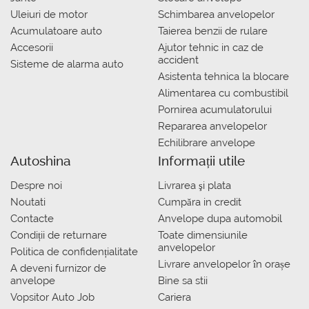
Uleiuri de motor
Schimbarea anvelopelor
Acumulatoare auto
Taierea benzii de rulare
Accesorii
Ajutor tehnic in caz de
accident
Sisteme de alarma auto
Asistenta tehnica la blocare
Alimentarea cu combustibil
Pornirea acumulatorului
Repararea anvelopelor
Echilibrare anvelope
Autoshina
Informații utile
Despre noi
Livrarea şi plata
Noutati
Сumpăra in credit
Contacte
Anvelope dupa automobil
Condiții de returnare
Toate dimensiunile
anvelopelor
Politica de confidențialitate
Livrare anvelopelor în orașe
A deveni furnizor de
anvelope
Bine sa stii
Vopsitor Auto Job
Cariera