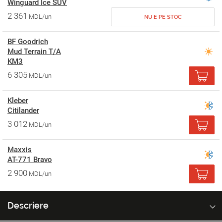
Winguard Ice SUV
2 361
MDL/un
NU E PE STOC
BF Goodrich
Mud Terrain T/A
KM3
6 305
MDL/un
Kleber
Citilander
3 012
MDL/un
Maxxis
AT-771 Bravo
2 900
MDL/un
Descriere