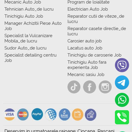
Mecanic Auto Job
Program de loialitate
Tehnician Auto_de lucru
Electrician Auto Job
Tinichigiu Auto Job
Reparator cutii de viteze_de
lucru
Manager Achizitii Piese Auto
Job
Reparator casete directie_de
lucru
Specialist la Vulcanizare
Mobila_de lucru
Carosier auto job
Sudor Auto_de lucru
Lacatus auto Job
Specialist detailing centru
Tinichigiu de caroserie Job
Job
Tinichigiu Auto fara
experienta Job
Mecanic sasiu Job
Deservim in urmatoarele raioane: Ciocana, Rascani,