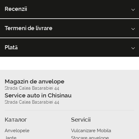
Recenzii
Termeni de livrare
Plată
Magazin de anvelope
Strada Calea Basarabiei 44
Service auto in Chisinau
Strada Calea Basarabiei 44
Каталог
Servicii
Anvelopele
Vulcanizare Mobila
Jante
Stocare anvelope