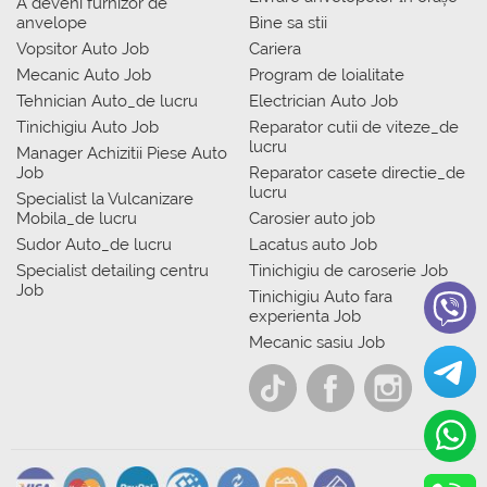
A deveni furnizor de
anvelope
Bine sa stii
Vopsitor Auto Job
Cariera
Mecanic Auto Job
Program de loialitate
Tehnician Auto_de lucru
Electrician Auto Job
Tinichigiu Auto Job
Reparator cutii de viteze_de
lucru
Manager Achizitii Piese Auto
Job
Reparator casete directie_de
lucru
Specialist la Vulcanizare
Mobila_de lucru
Carosier auto job
Sudor Auto_de lucru
Lacatus auto Job
Specialist detailing centru
Tinichigiu de caroserie Job
Job
Tinichigiu Auto fara
experienta Job
Mecanic sasiu Job