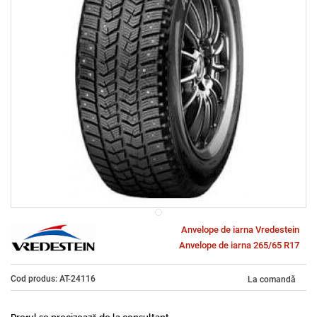
Anvelope de iarna Vredestein
Anvelope de iarna 265/65 R17
Cod produs: AT-24116
La comandă