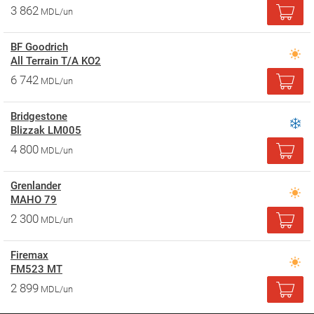
3 862
MDL/un
BF Goodrich
All Terrain T/A KO2
6 742
MDL/un
Bridgestone
Blizzak LM005
4 800
MDL/un
Grenlander
MAHO 79
2 300
MDL/un
Firemax
FM523 MT
2 899
MDL/un