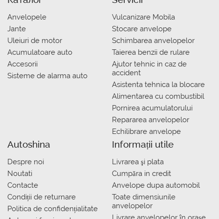
Anvelopele
Vulcanizare Mobila
Jante
Stocare anvelope
Uleiuri de motor
Schimbarea anvelopelor
Acumulatoare auto
Taierea benzii de rulare
Accesorii
Ajutor tehnic in caz de
accident
Sisteme de alarma auto
Asistenta tehnica la blocare
Alimentarea cu combustibil
Pornirea acumulatorului
Repararea anvelopelor
Echilibrare anvelope
Autoshina
Informații utile
Despre noi
Livrarea şi plata
Noutati
Сumpăra in credit
Contacte
Anvelope dupa automobil
Condiții de returnare
Toate dimensiunile
anvelopelor
Politica de confidențialitate
Livrare anvelopelor în orașe