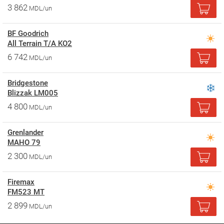
3 862
MDL/un
BF Goodrich
All Terrain T/A KO2
6 742
MDL/un
Bridgestone
Blizzak LM005
4 800
MDL/un
Grenlander
MAHO 79
2 300
MDL/un
Firemax
FM523 MT
2 899
MDL/un