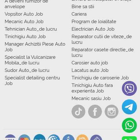
A deveni furnizor de
anvelope
Bine sa stii
Vopsitor Auto Job
Cariera
Mecanic Auto Job
Program de loialitate
Tehnician Auto_de lucru
Electrician Auto Job
Tinichigiu Auto Job
Reparator cutii de viteze_de
lucru
Manager Achizitii Piese Auto
Job
Reparator casete directie_de
lucru
Specialist la Vulcanizare
Mobila_de lucru
Carosier auto job
Sudor Auto_de lucru
Lacatus auto Job
Specialist detailing centru
Tinichigiu de caroserie Job
Job
Tinichigiu Auto fara
experienta Job
Mecanic sasiu Job