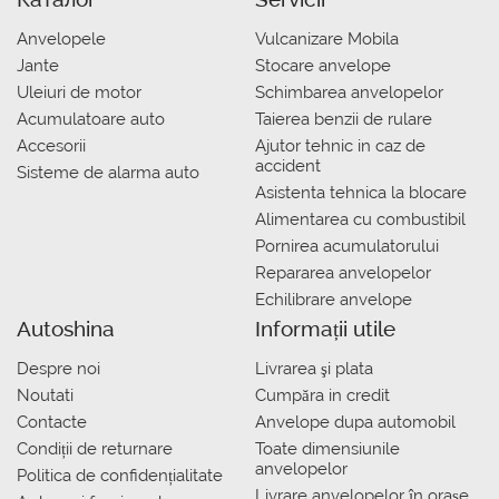
Anvelopele
Vulcanizare Mobila
Jante
Stocare anvelope
Uleiuri de motor
Schimbarea anvelopelor
Acumulatoare auto
Taierea benzii de rulare
Accesorii
Ajutor tehnic in caz de
accident
Sisteme de alarma auto
Asistenta tehnica la blocare
Alimentarea cu combustibil
Pornirea acumulatorului
Repararea anvelopelor
Echilibrare anvelope
Autoshina
Informații utile
Despre noi
Livrarea şi plata
Noutati
Сumpăra in credit
Contacte
Anvelope dupa automobil
Condiții de returnare
Toate dimensiunile
anvelopelor
Politica de confidențialitate
Livrare anvelopelor în orașe