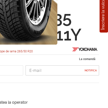
Înscriere la vulcanizare
hama
ARD IG35
0 R20 111Y
ope de iarna 265/50 R20
La comandă
NOTIFICA
itatea la operator