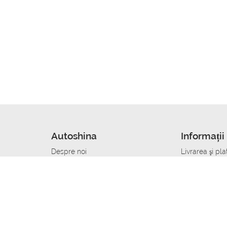
Autoshina
Informații 
Despre noi
Livrarea şi pla
Noutati
Сumpăra in cr
r
Cariera
Anvelope dup
Contacte
Toate dimensi
accident
Condiții de returnare
Livrare anvelo
care
Politica de confidențialitate
Bine sa stii
ibil
A deveni furnizor de anvelope
Program de loi