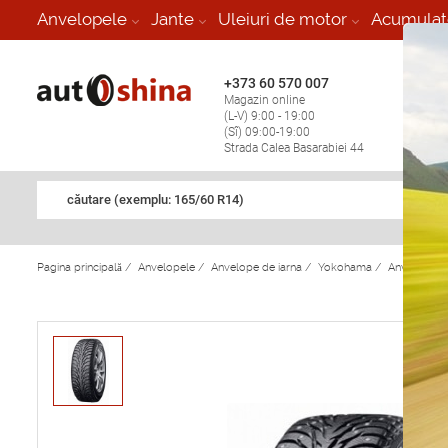
-
Anvelopele
Jante
Uleiuri de motor
Acumulat
+373 60 570 007
+373 
Magazin online
Vulcan
(L-V) 9:00 - 19:00
stop în
(Sî) 09:00-19:00
Strada Calea Basarabiei 44
căutare (exemplu: 165/60 R14)
Pagina principală
/
Anvelopele
/
Anvelope de iarna
/
Yokohama
/
Anvelope d