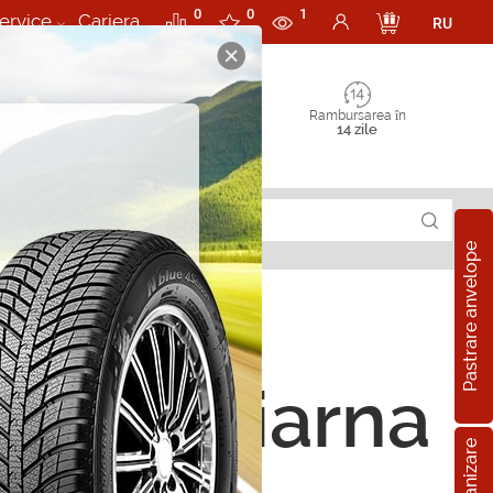
0
0
1
ervice
Cariera
RU
Rambursarea în
14 zile
Pastrare anvelope
ope de iarna