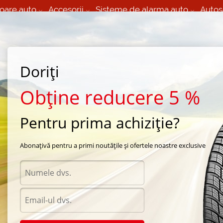
oare auto
Accesorii
Sisteme de alarma auto
Autos
60 066 000
+373 60 608 000
izare Mobila 24/7 non
Service auto in Chisinau
 toate regiunile
(L-V) 9:00 - 19:00
Doriți
(Sî) 09:00-19:00
Strada Calea Basarabiei 44
Obține reducere 5 %
Pentru prima achiziție?
e iarna Yokohama
/
IceGUARD IG35
/
Yokohama IceGUARD IG35 265/50 R20 111Y
Abonațivă pentru a primi noutățile și ofertele noastre exclusive
Anvel