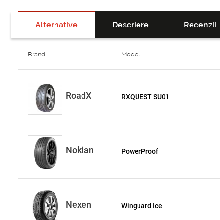
Alternative
Descriere
Recenzii
Brand
Model
RoadX
RXQUEST SU01
Nokian
PowerProof
Nexen
Winguard Ice