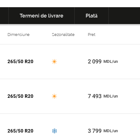
Termeni de livrare
Plată
Dimensiune
Sezonalitate
Pret
2 099
265/50 R20
MDL/un
7 493
265/50 R20
MDL/un
3 799
265/50 R20
MDL/un