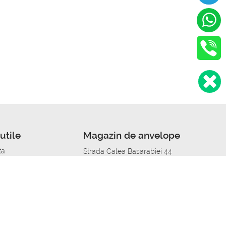
utile
Magazin de anvelope
ta
Strada Calea Basarabiei 44
edit
Service auto in Chisinau
a automobil
unile anvelopelor
Strada Calea Basarabiei 44
pelor în orașe
alitate
Aplicația Autoshina de pe telefon