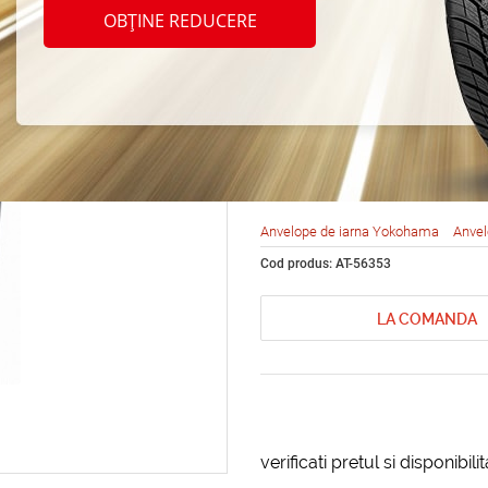
Yoko
OBȚINE REDUCERE
IceGU
265/5
Anvelope de iarna Yokohama
Anvel
Cod produs: AT-56353
LA COMANDA
verificati pretul si disponibil