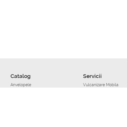
Catalog
Servicii
Anvelopele
Vulcanizare Mobila
Jante
Stocare anvelope
Uleiuri de motor
Schimbarea anvelopelo
Acumulatoare auto
Taierea benzii de rulare
Accesorii
Ajutor tehnic in caz de 
Sisteme de alarma auto
Asistenta tehnica la blo
Alimentarea cu combust