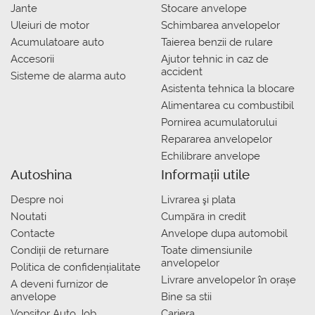
Jante
Stocare anvelope
Uleiuri de motor
Schimbarea anvelopelor
Acumulatoare auto
Taierea benzii de rulare
Accesorii
Ajutor tehnic in caz de
accident
Sisteme de alarma auto
Asistenta tehnica la blocare
Alimentarea cu combustibil
Pornirea acumulatorului
Repararea anvelopelor
Echilibrare anvelope
Autoshina
Informații utile
Despre noi
Livrarea şi plata
Noutati
Сumpăra in credit
Contacte
Anvelope dupa automobil
Condiții de returnare
Toate dimensiunile
anvelopelor
Politica de confidențialitate
Livrare anvelopelor în orașe
A deveni furnizor de
anvelope
Bine sa stii
Vopsitor Auto Job
Cariera