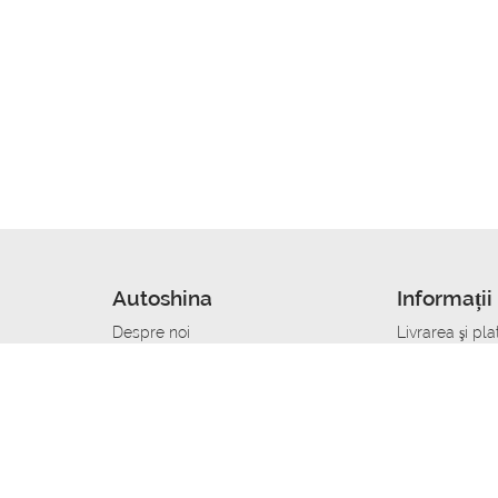
Autoshina
Informații 
Despre noi
Livrarea şi pla
Noutati
Сumpăra in cr
r
Cariera
Anvelope dup
Contacte
Toate dimensi
accident
Condiții de returnare
Livrare anvelo
care
Politica de confidențialitate
Bine sa stii
ibil
A deveni furnizor de anvelope
Program de loi