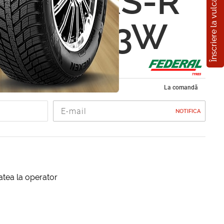
Înscriere la vulcanizare
al 595 RS-R
5 R18 93W
de vara 265/35 R18
La comandă
NOTIFICA
itatea la operator