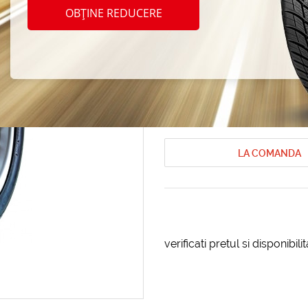
Feder
OBȚINE REDUCERE
265/3
Anvelope de vara Federal
Anvelope 
Cod produs: AT-30256
LA COMANDA
verificati pretul si disponibil