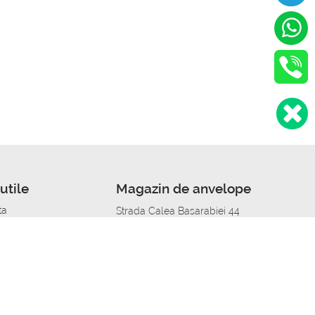
utile
Magazin de anvelope
ta
Strada Calea Basarabiei 44
edit
Service auto in Chisinau
a automobil
unile anvelopelor
Strada Calea Basarabiei 44
pelor în orașe
alitate
Aplicația Autoshina de pe telefon