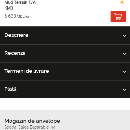
Mud Terrain T/A
KM3
6 633
MDL/un
Descriere
Recenzii
Termeni de livrare
Plată
Magazin de anvelope
Strada Calea Basarabiei 44