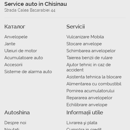
Service auto in Chisinau
Strada Calea Basarabiei 44
Каталог
Servicii
Anvelopele
Vulcanizare Mobila
Jante
Stocare anvelope
Uleiuri de motor
Schimbarea anvelopelor
Acumulatoare auto
Taierea benzii de rulare
Accesorii
Ajutor tehnic in caz de
accident
Sisteme de alarma auto
Asistenta tehnica la blocare
Alimentarea cu combustibil
Pornirea acumulatorului
Repararea anvelopelor
Echilibrare anvelope
Autoshina
Informații utile
Despre noi
Livrarea şi plata
Noutati
Сumpăra in credit