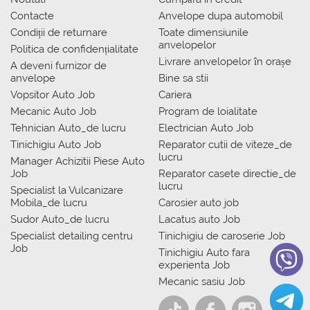
Contacte
Anvelope dupa automobil
Condiții de returnare
Toate dimensiunile
anvelopelor
Politica de confidențialitate
Livrare anvelopelor în orașe
A deveni furnizor de
anvelope
Bine sa stii
Vopsitor Auto Job
Cariera
Mecanic Auto Job
Program de loialitate
Tehnician Auto_de lucru
Electrician Auto Job
Tinichigiu Auto Job
Reparator cutii de viteze_de
lucru
Manager Achizitii Piese Auto
Job
Reparator casete directie_de
lucru
Specialist la Vulcanizare
Mobila_de lucru
Carosier auto job
Sudor Auto_de lucru
Lacatus auto Job
Specialist detailing centru
Tinichigiu de caroserie Job
Job
Tinichigiu Auto fara
experienta Job
Mecanic sasiu Job