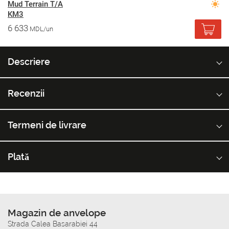
Mud Terrain T/A
KM3
6 633
MDL/un
Descriere
Recenzii
Termeni de livrare
Plată
Magazin de anvelope
Strada Calea Basarabiei 44