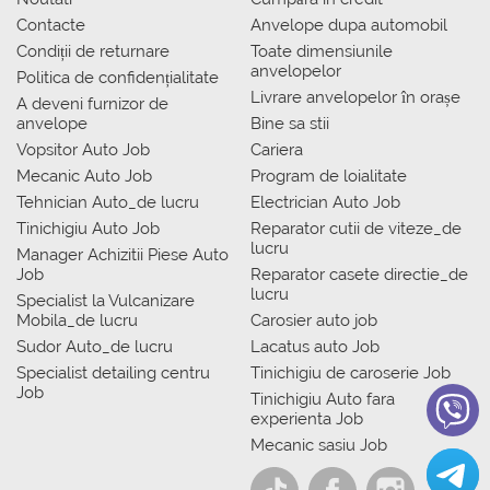
Contacte
Anvelope dupa automobil
Condiții de returnare
Toate dimensiunile
anvelopelor
Politica de confidențialitate
Livrare anvelopelor în orașe
A deveni furnizor de
anvelope
Bine sa stii
Vopsitor Auto Job
Cariera
Mecanic Auto Job
Program de loialitate
Tehnician Auto_de lucru
Electrician Auto Job
Tinichigiu Auto Job
Reparator cutii de viteze_de
lucru
Manager Achizitii Piese Auto
Job
Reparator casete directie_de
lucru
Specialist la Vulcanizare
Mobila_de lucru
Carosier auto job
Sudor Auto_de lucru
Lacatus auto Job
Specialist detailing centru
Tinichigiu de caroserie Job
Job
Tinichigiu Auto fara
experienta Job
Mecanic sasiu Job