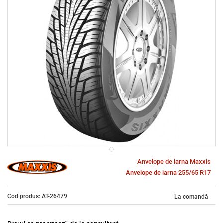
Anvelope de iarna Maxxis
Anvelope de iarna 255/65 R17
Cod produs: AT-26479
La comandă