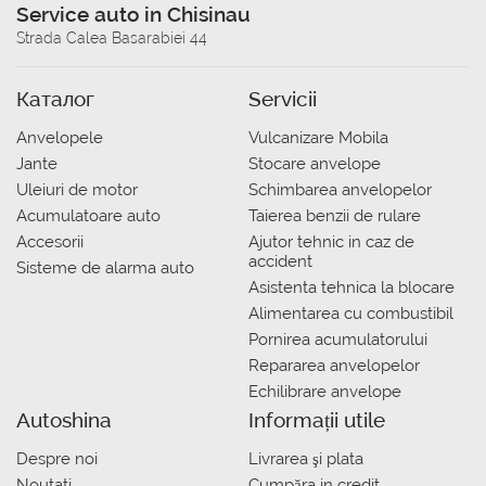
Service auto in Chisinau
Strada Calea Basarabiei 44
Каталог
Servicii
Anvelopele
Vulcanizare Mobila
Jante
Stocare anvelope
Uleiuri de motor
Schimbarea anvelopelor
Acumulatoare auto
Taierea benzii de rulare
Accesorii
Ajutor tehnic in caz de
accident
Sisteme de alarma auto
Asistenta tehnica la blocare
Alimentarea cu combustibil
Pornirea acumulatorului
Repararea anvelopelor
Echilibrare anvelope
Autoshina
Informații utile
Despre noi
Livrarea şi plata
Noutati
Сumpăra in credit