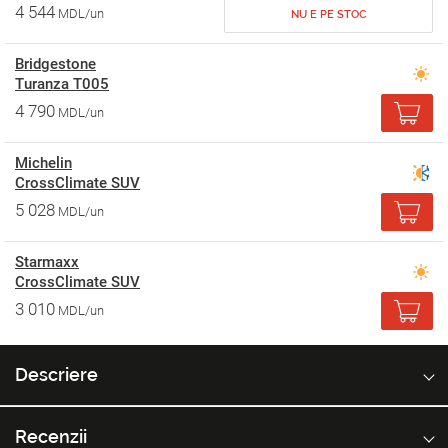
4 544
MDL/un
NU E PE STOC
Bridgestone
Turanza T005
4 790
MDL/un
Michelin
CrossClimate SUV
5 028
MDL/un
Starmaxx
CrossClimate SUV
3 010
MDL/un
Descriere
Recenzii