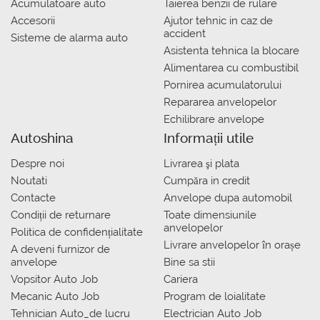
Acumulatoare auto
Taierea benzii de rulare
Accesorii
Ajutor tehnic in caz de
accident
Sisteme de alarma auto
Asistenta tehnica la blocare
Alimentarea cu combustibil
Pornirea acumulatorului
Repararea anvelopelor
Echilibrare anvelope
Autoshina
Informații utile
Despre noi
Livrarea şi plata
Noutati
Сumpăra in credit
Contacte
Anvelope dupa automobil
Condiții de returnare
Toate dimensiunile
anvelopelor
Politica de confidențialitate
Livrare anvelopelor în orașe
A deveni furnizor de
anvelope
Bine sa stii
Vopsitor Auto Job
Cariera
Mecanic Auto Job
Program de loialitate
Tehnician Auto_de lucru
Electrician Auto Job