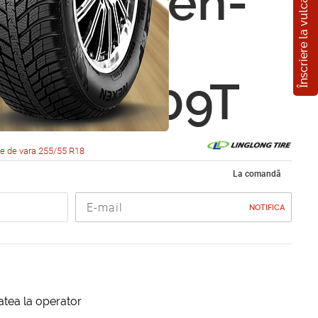
Înscriere la vulcanizare
ong Green-
P010
5 R18 109T
e de vara 255/55 R18
La comandă
NOTIFICA
itatea la operator