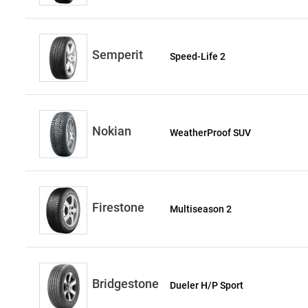
Semperit
Speed-Life 2
Nokian
WeatherProof SUV
Firestone
Multiseason 2
Bridgestone
Dueler H/P Sport