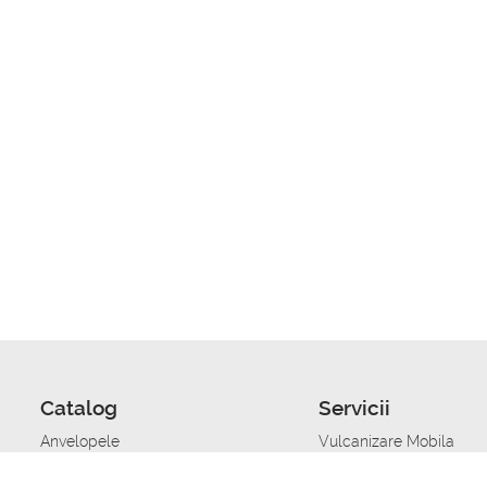
Catalog
Servicii
Anvelopele
Vulcanizare Mobila
Jante
Stocare anvelope