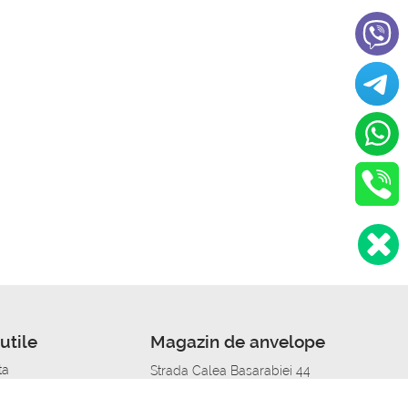
utile
Magazin de anvelope
ta
Strada Calea Basarabiei 44
edit
Service auto in Chisinau