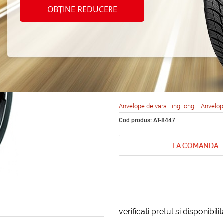
LingL
OBȚINE REDUCERE
Max H
255/5
Anvelope de vara LingLong
Anvelop
Cod produs: AT-8447
LA COMANDA
verificati pretul si disponibil