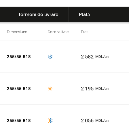
Termeni de livrare
Plată
Dimensiune
Sezonalitate
Pret
2 582
255/55 R18
MDL/un
2 195
255/55 R18
MDL/un
2 056
255/55 R18
MDL/un