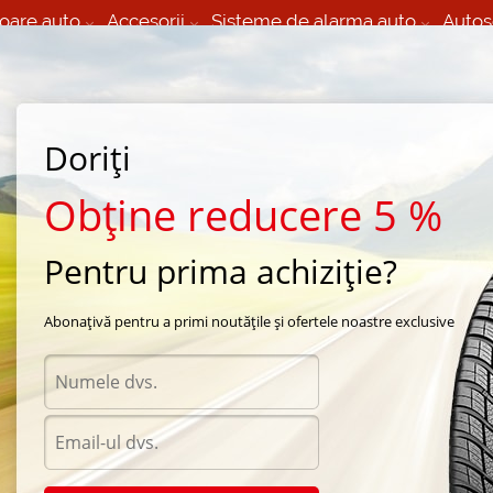
oare auto
Accesorii
Sisteme de alarma auto
Autos
60 066 000
+373 60 608 000
izare Mobila 24/7 non
Service auto in Chisinau
 toate regiunile
(L-V) 9:00 - 19:00
Doriți
(Sî) 09:00-19:00
Strada Calea Basarabiei 44
Obține reducere 5 %
Pentru prima achiziție?
vara LingLong
/
Green-Max HP010
/
LingLong Green-Max HP010 255/55 R18 109T
Abonațivă pentru a primi noutățile și ofertele noastre exclusive
Anvel