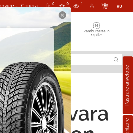
0
0
1
ervice
Cariera
RU
Rambursarea în
14 zile
Pastrare anvelope
ope de vara