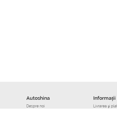
Autoshina
Informații 
Despre noi
Livrarea şi pla
Noutati
Сumpăra in cr