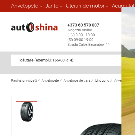
-
Anvelopele
Jante
Uleiuri de motor
Acumulat
+373 60 570 007
+373 
Magazin online
Vulcan
(L-V) 9:00 - 19:00
stop în
(Sî) 09:00-19:00
Strada Calea Basarabiei 44
căutare (exemplu: 165/60 R14)
Pagina principală
/
Anvelopele
/
Anvelope de vara
/
LingLong
/
Anvelope de 