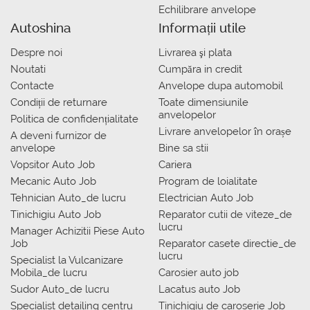
Echilibrare anvelope
Autoshina
Informații utile
Despre noi
Livrarea şi plata
Noutati
Сumpăra in credit
Contacte
Anvelope dupa automobil
Condiții de returnare
Toate dimensiunile
anvelopelor
Politica de confidențialitate
Livrare anvelopelor în orașe
A deveni furnizor de
anvelope
Bine sa stii
Vopsitor Auto Job
Cariera
Mecanic Auto Job
Program de loialitate
Tehnician Auto_de lucru
Electrician Auto Job
Tinichigiu Auto Job
Reparator cutii de viteze_de
lucru
Manager Achizitii Piese Auto
Job
Reparator casete directie_de
lucru
Specialist la Vulcanizare
Mobila_de lucru
Carosier auto job
Sudor Auto_de lucru
Lacatus auto Job
Specialist detailing centru
Tinichigiu de caroserie Job