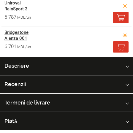
Uniroyal
RainSport 3
5 787
MDL/un
Bridgestone
Alenza 001
6 701
MDL/un
Descriere
Recenzii
Termeni de livrare
Plată