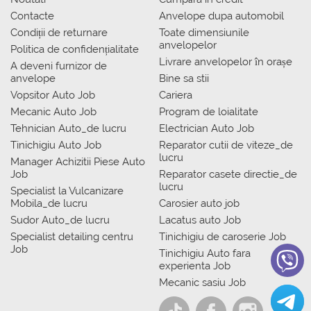
Contacte
Anvelope dupa automobil
Condiții de returnare
Toate dimensiunile
anvelopelor
Politica de confidențialitate
Livrare anvelopelor în orașe
A deveni furnizor de
anvelope
Bine sa stii
Vopsitor Auto Job
Cariera
Mecanic Auto Job
Program de loialitate
Tehnician Auto_de lucru
Electrician Auto Job
Tinichigiu Auto Job
Reparator cutii de viteze_de
lucru
Manager Achizitii Piese Auto
Job
Reparator casete directie_de
lucru
Specialist la Vulcanizare
Mobila_de lucru
Carosier auto job
Sudor Auto_de lucru
Lacatus auto Job
Specialist detailing centru
Tinichigiu de caroserie Job
Job
Tinichigiu Auto fara
experienta Job
Mecanic sasiu Job