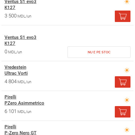
Ventus S1 evo3
K127
3 500
MDL/un
Ventus S1 evo3
K127
0
MDL/un
NU E PE STOC
Vredestein
Ultrac Vorti
4 804
MDL/un
Pirelli
PZero Asimmetrico
6 101
MDL/un
Pirelli
P-Zero Nero GT