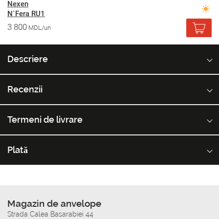
Nexen
N`Fera RU1
3 800
MDL/un
Descriere
Recenzii
Termeni de livrare
Plată
Magazin de anvelope
Strada Calea Basarabiei 44