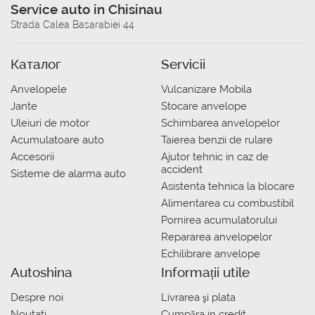
Service auto in Chisinau
Strada Calea Basarabiei 44
Каталог
Servicii
Anvelopele
Vulcanizare Mobila
Jante
Stocare anvelope
Uleiuri de motor
Schimbarea anvelopelor
Acumulatoare auto
Taierea benzii de rulare
Accesorii
Ajutor tehnic in caz de
accident
Sisteme de alarma auto
Asistenta tehnica la blocare
Alimentarea cu combustibil
Pornirea acumulatorului
Repararea anvelopelor
Echilibrare anvelope
Autoshina
Informații utile
Despre noi
Livrarea şi plata
Noutati
Сumpăra in credit