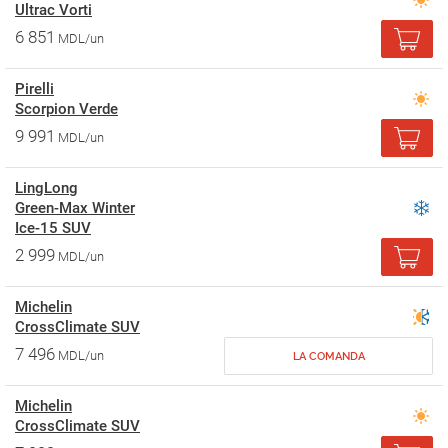
Ultrac Vorti
6 851
MDL/un
Pirelli
Scorpion Verde
9 991
MDL/un
LingLong
Green-Max Winter
Ice-15 SUV
2 999
MDL/un
Michelin
CrossClimate SUV
7 496
MDL/un
LA COMANDA
Michelin
CrossClimate SUV