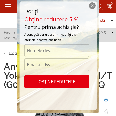
0
Doriți
Obține reducere 5 %
Contactați-ne
Serviciu de comandă
Pentru prima achiziție?
Pagina principală
/
Yokohama Geolandar I/T (G073) 255/45
Abonațivă pentru a primi noutățile și
R20 105Q
ofertele noastre exclusive
Înapoi
Anvelope de iarna
Yokohama Geolandar I/T
OBȚINE REDUCERE
(G073) 255/45 R20 105Q