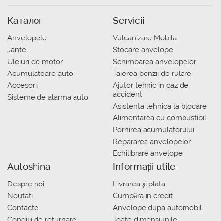
Каталог
Servicii
Anvelopele
Vulcanizare Mobila
Jante
Stocare anvelope
Uleiuri de motor
Schimbarea anvelopelor
Acumulatoare auto
Taierea benzii de rulare
Accesorii
Ajutor tehnic in caz de
accident
Sisteme de alarma auto
Asistenta tehnica la blocare
Alimentarea cu combustibil
Pornirea acumulatorului
Repararea anvelopelor
Echilibrare anvelope
Autoshina
Informații utile
Despre noi
Livrarea şi plata
Noutati
Сumpăra in credit
Contacte
Anvelope dupa automobil
Condiții de returnare
Toate dimensiunile