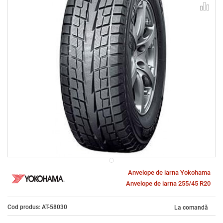
Anvelope de iarna Yokohama
Anvelope de iarna 255/45 R20
Cod produs: AT-58030
La comandă