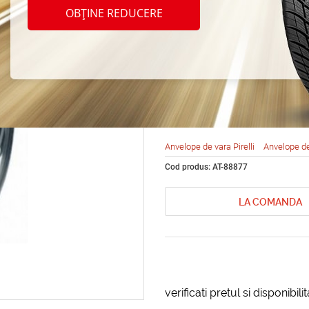
Pirell
OBȚINE REDUCERE
Asimm
255/4
Anvelope de vara Pirelli
Anvelope d
Cod produs: AT-88877
LA COMANDA
verificati pretul si disponibil