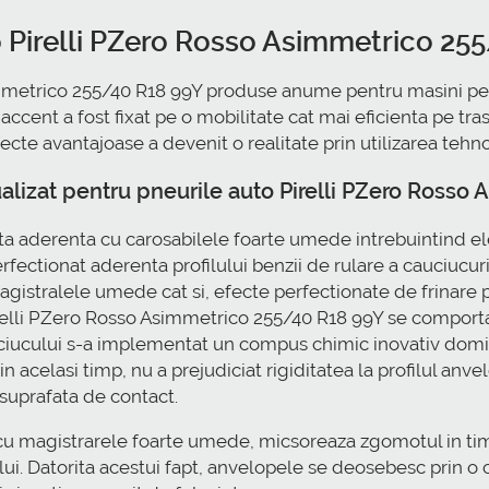
o Pirelli PZero Rosso Asimmetrico 25
metrico 255/40 R18 99Y produse anume pentru masini perfor
 accent a fost fixat pe o mobilitate cat mai eficienta pe tr
cte avantajoase a devenit o realitate prin utilizarea tehnol
lizat pentru pneurile auto Pirelli PZero Rosso
nta aderenta cu carosabilele foarte umede intrebuintind e
rfectionat aderenta profilului benzii de rulare a cauciucuril
istralele umede cat si, efecte perfectionate de frinare pe
irelli PZero Rosso Asimmetrico 255/40 R18 99Y se comporta
auciucului s-a implementat un compus chimic inovativ domin
i in acelasi timp, nu a prejudiciat rigiditatea la profilul a
n suprafata de contact.
 cu magistrarele foarte umede, micsoreaza zgomotul in timp
ui. Datorita acestui fapt, anvelopele se deosebesc prin o 