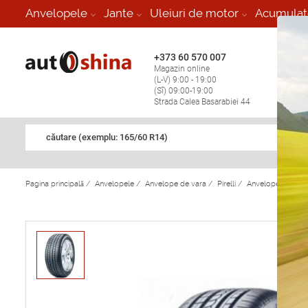
-
Anvelopele
Jante
Uleiuri de motor
Acumulat
+373 60 570 007
+373 
Magazin online
Vulcan
(L-V) 9:00 - 19:00
stop în
(Sî) 09:00-19:00
Strada Calea Basarabiei 44
căutare (exemplu: 165/60 R14)
Pagina principală
/
Anvelopele
/
Anvelope de vara
/
Pirelli
/
Anvelope de vara 