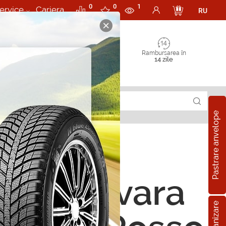
0
0
1
ervice
Cariera
RU
Rambursarea în
14 zile
Pastrare anvelope
ope de vara