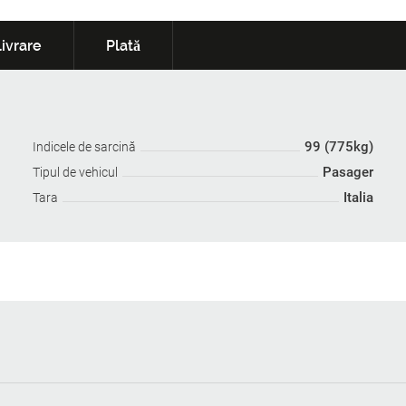
ivrare
Plată
99 (775kg)
Indicele de sarcină
Pasager
Tipul de vehicul
Italia
Tara