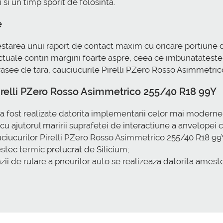
si un timp sporit de folosinta.
e
estarea unui raport de contact maxim cu oricare portiune d
 actuale contin margini foarte aspre, ceea ce imbunatatest
rasee de tara, cauciucurile Pirelli PZero Rosso Asimmetr
 Pirelli PZero Rosso Asimmetrico 255/40 R18 99Y
fost realizate datorita implementarii celor mai moderne b
 cu ajutorul maririi suprafetei de interactiune a anvelopei 
ucurilor Pirelli PZero Rosso Asimmetrico 255/40 R18 99Y, a 
tec termic prelucrat de Silicium;
zii de rulare a pneurilor auto se realizeaza datorita ames