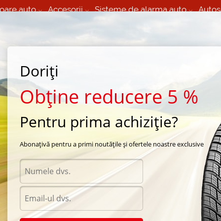
oare auto
Accesorii
Sisteme de alarma auto
Autos
60 066 000
+373 60 608 000
izare Mobila 24/7 non
Service auto in Chisinau
 toate regiunile
(L-V) 9:00 - 19:00
Doriți
(Sî) 09:00-19:00
Strada Calea Basarabiei 44
Obține reducere 5 %
Pentru prima achiziție?
Pirelli
/
PZero Asimmetrico
/
Pirelli PZero Rosso Asimmetrico 255/40 R18 99Y
Abonațivă pentru a primi noutățile și ofertele noastre exclusive
Anvel