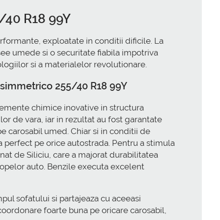
5/40 R18 99Y
mante, exploatate in conditii dificile. La
asee umede si o securitate fiabila impotriva
ogiilor si a materialelor revolutionare.
 Asimmetrico 255/40 R18 99Y
lemente chimice inovative in structura
or de vara, iar in rezultat au fost garantate
 carosabil umed. Chiar si in conditii de
 perfect pe orice autostrada. Pentru a stimula
at de Siliciu, care a majorat durabilitatea
nvelopelor auto. Benzile executa excelent
ul sofatului si partajeaza cu aceeasi
coordonare foarte buna pe oricare carosabil,