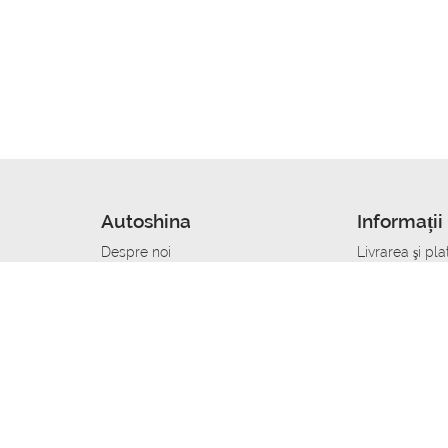
Autoshina
Informații 
Despre noi
Livrarea şi pla
Noutati
Сumpăra in cr
r
Cariera
Anvelope dup
Contacte
Toate dimensi
accident
Condiții de returnare
Livrare anvelo
care
Politica de confidențialitate
Bine sa stii
ibil
A deveni furnizor de anvelope
Program de loi
Vopsitor Auto Job
Manager Achiz
Mecanic Auto Job
Specialist la
lucru