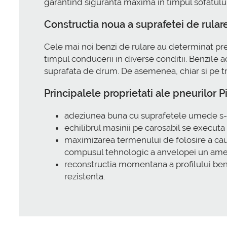
garantind siguranta maxima in timpul sofatului 
Constructia noua a suprafetei de rular
Cele mai noi benzi de rulare au determinat pr
timpul conducerii in diverse conditii. Benzile
suprafata de drum. De asemenea, chiar si pe t
Principalele proprietati ale pneurilor
adeziunea buna cu suprafetele umede s-a 
echilibrul masinii pe carosabil se executa
maximizarea termenului de folosire a cauci
compusul tehnologic a anvelopei un ames
reconstructia momentana a profilului ben
rezistenta.