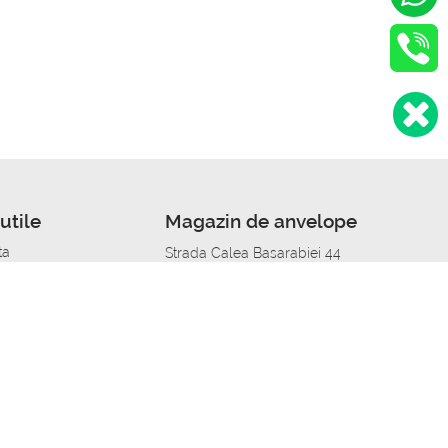
utile
Magazin de anvelope
ta
Strada Calea Basarabiei 44
edit
Service auto in Chisinau
a automobil
unile anvelopelor
Strada Calea Basarabiei 44
pelor în orașe
alitate
Aplicația Autoshina de pe telefon
itii Piese Auto Job
 Vulcanizare Mobila_de