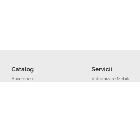
Catalog
Servicii
Anvelopele
Vulcanizare Mobila
Jante
Stocare anvelope
Uleiuri de motor
Schimbarea anvelopelo
Acumulatoare auto
Taierea benzii de rulare
Accesorii
Ajutor tehnic in caz de 
Sisteme de alarma auto
Asistenta tehnica la blo
Alimentarea cu combust
Pornirea acumulatorului
Repararea anvelopelor