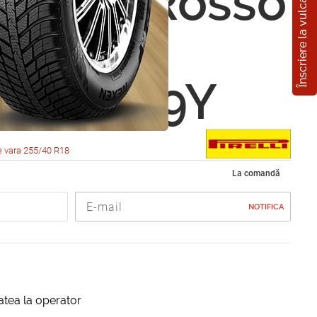
Înscriere la vulcanizare
i PZero Rosso
etrico
0 R18 99Y
e vara 255/40 R18
La comandă
NOTIFICA
itatea la operator