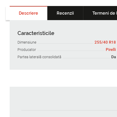
Descriere
Recenzii
Termeni de l
Caracteristicile
255/40 R18
Dimensiune
Pirelli
Producator
Da
Partea laterală consolidată