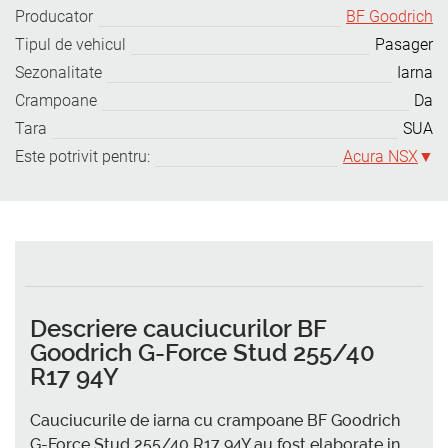
Producator
BF Goodrich
Tipul de vehicul
Pasager
Sezonalitate
Iarna
Crampoane
Da
Tara
SUA
Este potrivit pentru:
Acura NSX
Descriere cauciucurilor BF
Goodrich G-Force Stud 255/40
R17 94Y
Cauciucurile de iarna cu crampoane BF Goodrich
G-Force Stud 255/40 R17 94Y au fost elaborate in