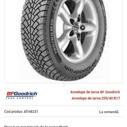
Anvelope de iarna BF Goodrich
Anvelope de iarna 255/40 R17
Cod produs: AT-68231
La comandă