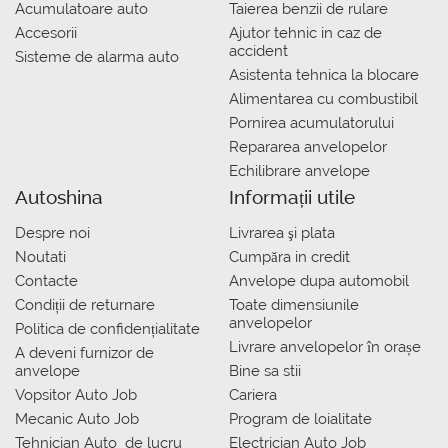
Acumulatoare auto
Taierea benzii de rulare
Accesorii
Ajutor tehnic in caz de
accident
Sisteme de alarma auto
Asistenta tehnica la blocare
Alimentarea cu combustibil
Pornirea acumulatorului
Repararea anvelopelor
Echilibrare anvelope
Autoshina
Informații utile
Despre noi
Livrarea şi plata
Noutati
Сumpăra in credit
Contacte
Anvelope dupa automobil
Condiții de returnare
Toate dimensiunile
anvelopelor
Politica de confidențialitate
Livrare anvelopelor în orașe
A deveni furnizor de
anvelope
Bine sa stii
Vopsitor Auto Job
Cariera
Mecanic Auto Job
Program de loialitate
Tehnician Auto_de lucru
Electrician Auto Job