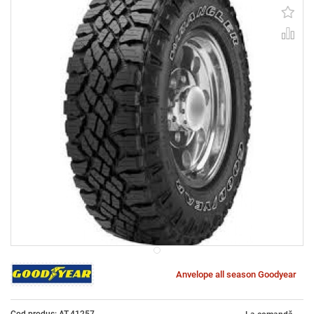
Anvelope all season Goodyear
Cod produs: AT-41257