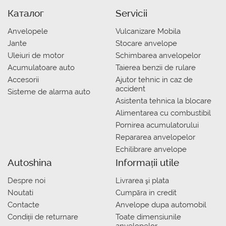
Каталог
Servicii
Anvelopele
Vulcanizare Mobila
Jante
Stocare anvelope
Uleiuri de motor
Schimbarea anvelopelor
Acumulatoare auto
Taierea benzii de rulare
Accesorii
Ajutor tehnic in caz de
accident
Sisteme de alarma auto
Asistenta tehnica la blocare
Alimentarea cu combustibil
Pornirea acumulatorului
Repararea anvelopelor
Echilibrare anvelope
Autoshina
Informații utile
Despre noi
Livrarea şi plata
Noutati
Сumpăra in credit
Contacte
Anvelope dupa automobil
Condiții de returnare
Toate dimensiunile