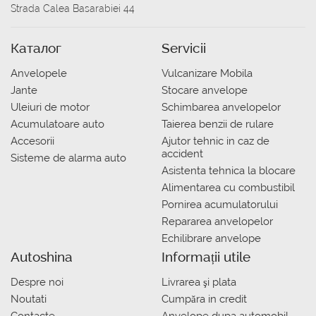
Strada Calea Basarabiei 44
Каталог
Servicii
Anvelopele
Vulcanizare Mobila
Jante
Stocare anvelope
Uleiuri de motor
Schimbarea anvelopelor
Acumulatoare auto
Taierea benzii de rulare
Accesorii
Ajutor tehnic in caz de
accident
Sisteme de alarma auto
Asistenta tehnica la blocare
Alimentarea cu combustibil
Pornirea acumulatorului
Repararea anvelopelor
Echilibrare anvelope
Autoshina
Informații utile
Despre noi
Livrarea şi plata
Noutati
Сumpăra in credit