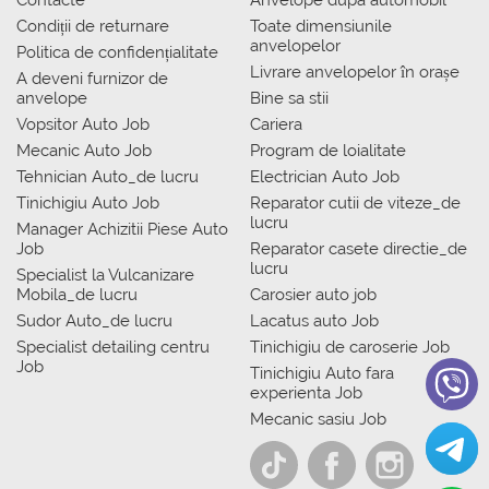
Contacte
Anvelope dupa automobil
Condiții de returnare
Toate dimensiunile
anvelopelor
Politica de confidențialitate
Livrare anvelopelor în orașe
A deveni furnizor de
anvelope
Bine sa stii
Vopsitor Auto Job
Cariera
Mecanic Auto Job
Program de loialitate
Tehnician Auto_de lucru
Electrician Auto Job
Tinichigiu Auto Job
Reparator cutii de viteze_de
lucru
Manager Achizitii Piese Auto
Job
Reparator casete directie_de
lucru
Specialist la Vulcanizare
Mobila_de lucru
Carosier auto job
Sudor Auto_de lucru
Lacatus auto Job
Specialist detailing centru
Tinichigiu de caroserie Job
Job
Tinichigiu Auto fara
experienta Job
Mecanic sasiu Job