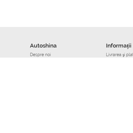
Autoshina
Informații 
Despre noi
Livrarea şi pla
Noutati
Сumpăra in cr
r
Cariera
Anvelope dup
Contacte
Toate dimensi
accident
Condiții de returnare
Livrare anvelo
care
Politica de confidențialitate
Bine sa stii
ibil
A deveni furnizor de anvelope
Program de loi
Vopsitor Auto Job
Manager Achiz
Mecanic Auto Job
Specialist la
lucru
Tehnician Auto_de lucru
Sudor Auto_de
Tinichigiu Auto Job
Specialist det
Electrician Auto Job
Tinichigiu de 