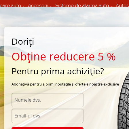
oare auto
Accesorii
Sisteme de alarma auto
Autos
60 066 000
+373 60 608 000
izare Mobila 24/7 non
Service auto in Chisinau
 toate regiunile
(L-V) 9:00 - 19:00
Doriți
(Sî) 09:00-19:00
Strada Calea Basarabiei 44
Obține reducere 5 %
Pentru prima achiziție?
ra Nokian
/
Hakka SUV
/
Nokian Hakka SUV 245/70 R16 111S
Abonațivă pentru a primi noutățile și ofertele noastre exclusive
Anvel