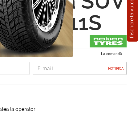
Înscriere la vulcanizare
n Hakka SUV
0 R16 111S
de vara 245/70 R16
La comandă
NOTIFICA
itatea la operator