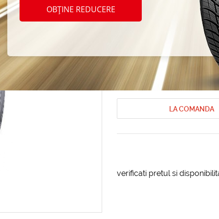
Nokia
OBȚINE REDUCERE
245/7
Anvelope de vara Nokian
Anvelope 
Cod produs: AT-85232
LA COMANDA
verificati pretul si disponibil