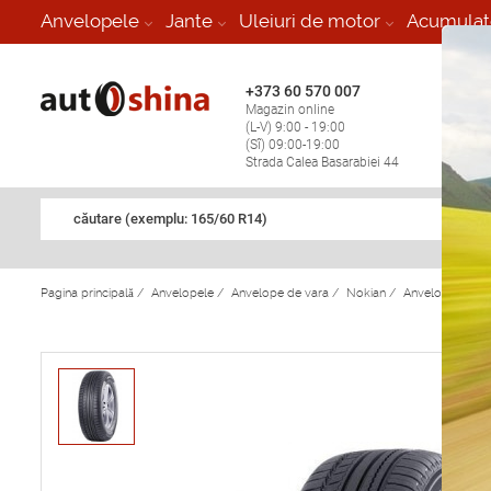
-
Anvelopele
Jante
Uleiuri de motor
Acumulat
+373 60 570 007
+373 
Magazin online
Vulcan
(L-V) 9:00 - 19:00
stop în
(Sî) 09:00-19:00
Strada Calea Basarabiei 44
căutare (exemplu: 165/60 R14)
Pagina principală
/
Anvelopele
/
Anvelope de vara
/
Nokian
/
Anvelope de va