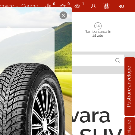
0
0
1
ervice
Cariera
RU
Rambursarea în
14 zile
Pastrare anvelope
ope de vara