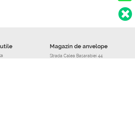
utile
Magazin de anvelope
ta
Strada Calea Basarabiei 44
edit
Service auto in Chisinau
a automobil
unile anvelopelor
Strada Calea Basarabiei 44
pelor în orașe
alitate
Aplicația Autoshina de pe telefon
itii Piese Auto Job
 Vulcanizare Mobila_de
 lucru
ailing centru Job
caroserie Job