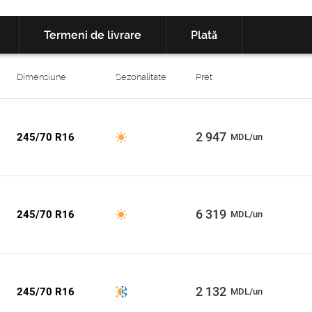
Termeni de livrare
Plată
Dimensiune
Sezonalitate
Pret
2 947
245/70 R16
MDL/un
6 319
245/70 R16
MDL/un
2 132
245/70 R16
MDL/un