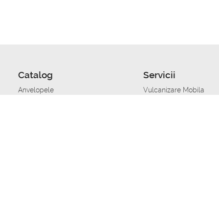
Catalog
Servicii
Anvelopele
Vulcanizare Mobila
Jante
Stocare anvelope
Uleiuri de motor
Schimbarea anvelopelo
Acumulatoare auto
Taierea benzii de rulare
Accesorii
Ajutor tehnic in caz de 
Sisteme de alarma auto
Asistenta tehnica la blo
Alimentarea cu combust
Pornirea acumulatorului
Repararea anvelopelor
Echilibrare anvelope