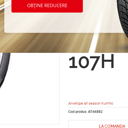
seaso
OBȚINE REDUCERE
Road 
KL51 
107H
Anvelope all season Kumho
Cod produs: AT-66882
LA COMANDA