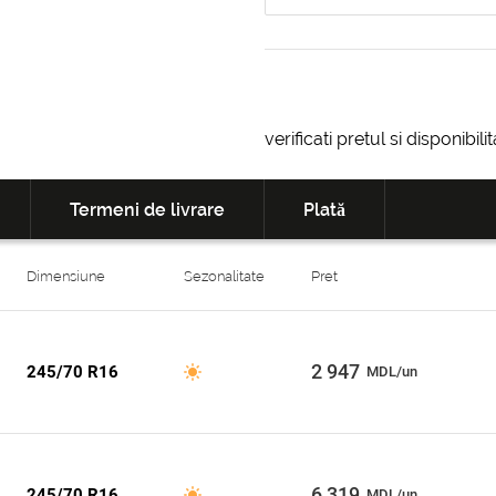
verificati pretul si disponibil
Termeni de livrare
Plată
Dimensiune
Sezonalitate
Pret
2 947
245/70 R16
MDL/un
6 319
245/70 R16
MDL/un