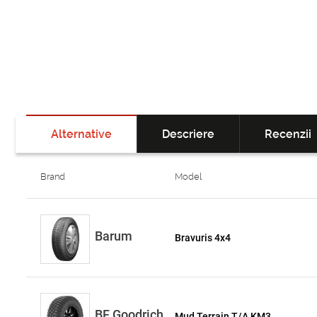
Alternative
Descriere
Recenzii
Brand
Model
Barum
Bravuris 4x4
BF Goodrich
Mud Terrain T/A KM3