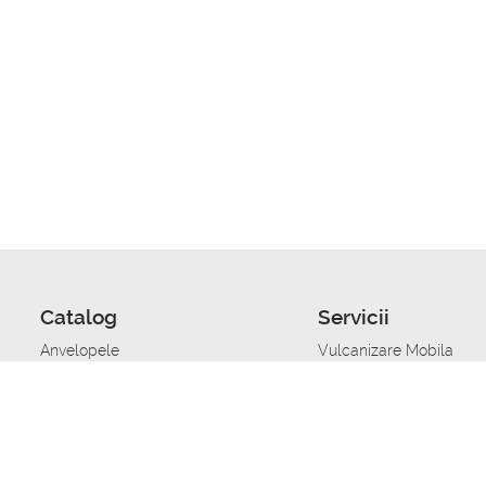
Catalog
Servicii
Anvelopele
Vulcanizare Mobila
Jante
Stocare anvelope
Uleiuri de motor
Schimbarea anvelopelo
Acumulatoare auto
Taierea benzii de rulare
Accesorii
Ajutor tehnic in caz de 
Sisteme de alarma auto
Asistenta tehnica la blo