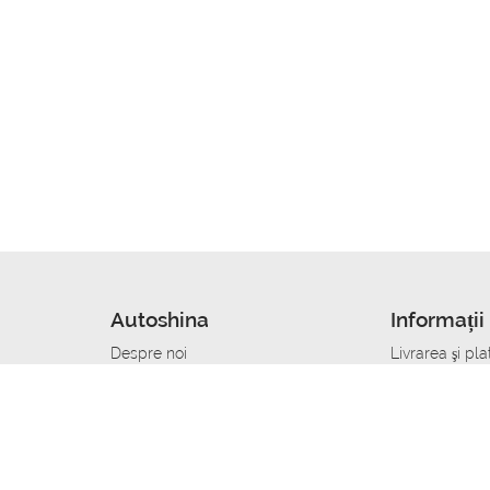
Autoshina
Informații 
Despre noi
Livrarea şi pla
Noutati
Сumpăra in cr
r
Cariera
Anvelope dup
Contacte
Toate dimensi
accident
Condiții de returnare
Livrare anvelo
care
Politica de confidențialitate
Bine sa stii