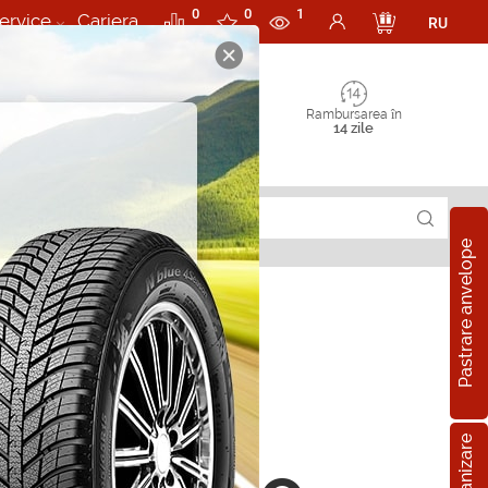
0
0
1
ervice
Cariera
RU
Rambursarea în
14 zile
Pastrare anvelope
107H
pe all