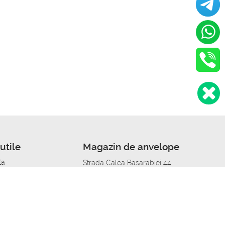
utile
Magazin de anvelope
ta
Strada Calea Basarabiei 44
edit
Service auto in Chisinau
a automobil
unile anvelopelor
Strada Calea Basarabiei 44
pelor în orașe