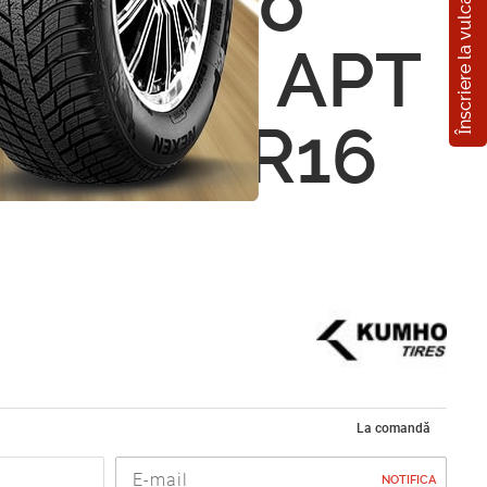
Înscriere la vulcanizare
n Kumho
Venture APT
245/70 R16
La comandă
NOTIFICA