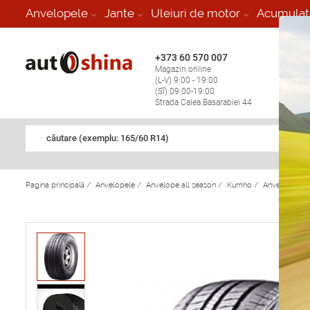
-
Anvelopele
Jante
Uleiuri de motor
Acumulat
+373 60 570 007
+373 
Magazin online
Vulcan
(L-V) 9:00 - 19:00
stop în
(Sî) 09:00-19:00
Strada Calea Basarabiei 44
căutare (exemplu: 165/60 R14)
Pagina principală
/
Anvelopele
/
Anvelope all season
/
Kumho
/
Anvelope al