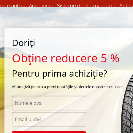
oare auto
Accesorii
Sisteme de alarma auto
Autos
60 066 000
+373 60 608 000
izare Mobila 24/7 non
Service auto in Chisinau
 toate regiunile
(L-V) 9:00 - 19:00
Doriți
(Sî) 09:00-19:00
Strada Calea Basarabiei 44
Obține reducere 5 %
Pentru prima achiziție?
l season Kumho
/
Road Venture APT KL51
/
Kumho Road Venture APT KL51 245/70 R16 
Abonațivă pentru a primi noutățile și ofertele noastre exclusive
Anvelo