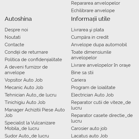
Repararea anvelopelor
Echilibrare anvelope
Autoshina
Informații utile
Despre noi
Livrarea şi plata
Noutati
Сumpăra in credit
Contacte
Anvelope dupa automobil
Condiții de returnare
Toate dimensiunile
anvelopelor
Politica de confidențialitate
Livrare anvelopelor în orașe
A deveni furnizor de
anvelope
Bine sa stii
Vopsitor Auto Job
Cariera
Mecanic Auto Job
Program de loialitate
Tehnician Auto_de lucru
Electrician Auto Job
Tinichigiu Auto Job
Reparator cutii de viteze_de
lucru
Manager Achizitii Piese Auto
Job
Reparator casete directie_de
lucru
Specialist la Vulcanizare
Mobila_de lucru
Carosier auto job
Sudor Auto_de lucru
Lacatus auto Job