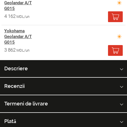
Geolandar A/T
G015
4 162
MDL/un
Yokohama
Geolandar A/T
G015
3 862
MDL/un
Descriere
Recenzii
Termeni de livrare
Plată