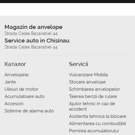
Magazin de anvelope
Strada Calea Basarabiei 44
Service auto in Chisinau
Strada Calea Basarabiei 44
Каталог
Servicii
Anvelopele
Vulcanizare Mobila
Jante
Stocare anvelope
Uleiuri de motor
Schimbarea anvelopelor
Acumulatoare auto
Taierea benzii de rulare
Accesorii
Ajutor tehnic in caz de
accident
Sisteme de alarma auto
Asistenta tehnica la blocare
Alimentarea cu combustibil
Pornirea acumulatorului