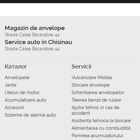
Magazin de anvelope
Strada Calea Basarabiei 44
Service auto in Chisinau
Strada Calea Basarabiei 44
Каталог
Servicii
Anvelopele
Vulcanizare Mobila
Jante
Stocare anvelope
Uleiuri de motor
Schimbarea anvelopelor
Acumulatoare auto
Taierea benzii de rulare
Accesorii
Ajutor tehnic in caz de
accident
Sisteme de alarma auto
Asistenta tehnica la blocare
Alimentarea cu combustibil
Pornirea acumulatorului