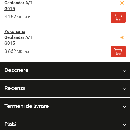
Geolandar A/T
G015
4 162
MDL/un
Yokohama
Geolandar A/T
G015
3 862
MDL/un
Descriere
Recenzii
Termeni de livrare
Plată