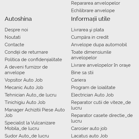
Repararea anvelopelor
Echilibrare anvelope
Autoshina
Informații utile
Despre noi
Livrarea şi plata
Noutati
Сumpăra in credit
Contacte
Anvelope dupa automobil
Condiții de returnare
Toate dimensiunile
anvelopelor
Politica de confidențialitate
Livrare anvelopelor în orașe
A deveni furnizor de
anvelope
Bine sa stii
Vopsitor Auto Job
Cariera
Mecanic Auto Job
Program de loialitate
Tehnician Auto_de lucru
Electrician Auto Job
Tinichigiu Auto Job
Reparator cutii de viteze_de
lucru
Manager Achizitii Piese Auto
Job
Reparator casete directie_de
lucru
Specialist la Vulcanizare
Mobila_de lucru
Carosier auto job
Sudor Auto_de lucru
Lacatus auto Job