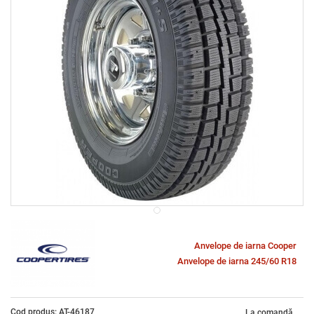
Anvelope de iarna Cooper
Anvelope de iarna 245/60 R18
Cod produs: AT-46187
La comandă