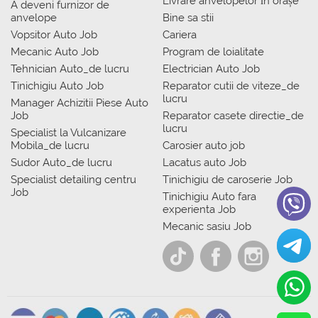
Livrare anvelopelor în orașe
A deveni furnizor de
anvelope
Bine sa stii
Vopsitor Auto Job
Cariera
Mecanic Auto Job
Program de loialitate
Tehnician Auto_de lucru
Electrician Auto Job
Tinichigiu Auto Job
Reparator cutii de viteze_de
lucru
Manager Achizitii Piese Auto
Job
Reparator casete directie_de
lucru
Specialist la Vulcanizare
Mobila_de lucru
Carosier auto job
Sudor Auto_de lucru
Lacatus auto Job
Specialist detailing centru
Tinichigiu de caroserie Job
Job
Tinichigiu Auto fara
experienta Job
Mecanic sasiu Job